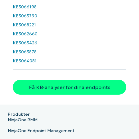
number*
KB5066198
KB5065790
Country
KB5068221
KB5062660
Company
KB5065426
name*
KB5063878
KB5064081
Få KB-analyser för dina endpoints
Produkter
NinjaOne RMM
NinjaOne Endpoint Management