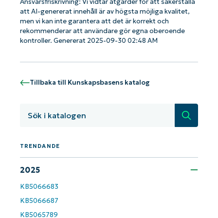
Ansvarsfriskrivning: Vi vidtar åtgärder för att säkerställa
att AI-genererat innehåll är av högsta möjliga kvalitet,
men vi kan inte garantera att det är korrekt och
rekommenderar att användare gör egna oberoende
kontroller. Genererat 2025-09-30 02:48 AM
Tillbaka till Kunskapsbasens katalog
Sök
Kom igång med NinjaOne AI-drivna
KB-analyser!
TRENDANDE
First
and
last
name*
2025
Business
KB5066683
email*
KB5066687
KB5065789
Phone