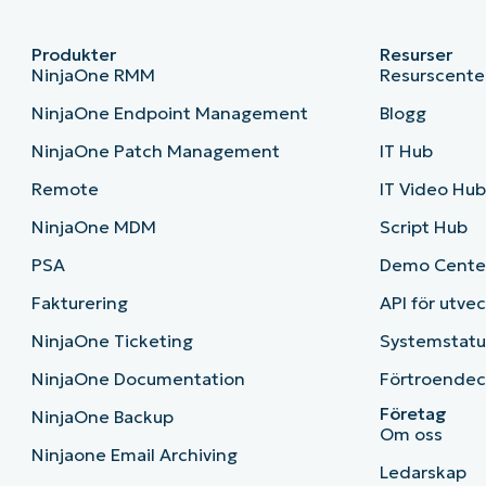
Produkter
Resurser
NinjaOne RMM
Resurscente
NinjaOne Endpoint Management
Blogg
NinjaOne Patch Management
IT Hub
Remote
IT Video Hu
NinjaOne MDM
Script Hub
PSA
Demo Cente
Fakturering
API för utve
NinjaOne Ticketing
Systemstatu
NinjaOne Documentation
Förtroendec
Företag
NinjaOne Backup
Om oss
Ninjaone Email Archiving
Ledarskap