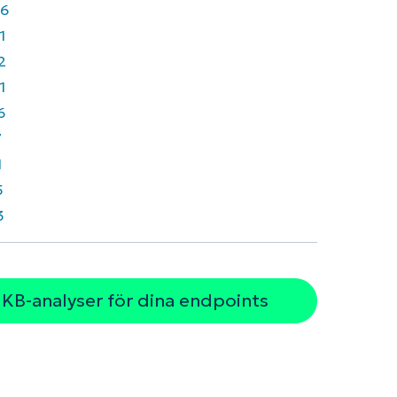
6
1
2
1
6
7
1
5
3
 KB-analyser för dina endpoints