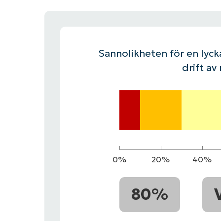
KONTAKTA OSS
KONTAKTA OSS
SE DEMO
SE DEMO
HAND
KONTAKTA OSS
SE DEMO
Sannolikheten för en lycka
drift av
0%
20%
40%
80%