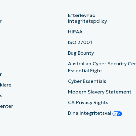
Efterlevnad
r
Integritetspolicy
HIPAA
ISO 27001
b
Bug Bounty
Australian Cyber Security Ce
Essential Eight
r
Cyber Essentials
cklare
Modern Slavery Statement
s
CA Privacy Rights
enter
Dina integritetsval