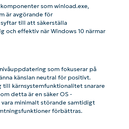
First
inskomponenter som winload.exe,
and
last
om är avgörande för
name*
ftar till att säkerställa
Business
email*
tlig och effektiv när Windows 10 närmar
Phone
number*
Country
mnivåuppdatering som fokuserar på
Company
nna känslan neutral för positivt.
name*
 till kärnsystemfunktionalitet snarare
som detta är en säker OS -
 vara minimalt störande samtidigt
mtningsfunktioner förbättras.