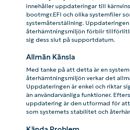
innehåller uppdateringar till kärnv
bootmgr.EFI och olika systemfiler s
systemåterställning. Uppdateringen sy
återhämtningsmiljön förblir tillförli
sig dess slut på supportdatum.
Allmän Känsla
Med tanke på att detta är en syste
återhämtningsmiljön verkar det allmä
Uppdateringen är enkel och riktar sig
än användarvänliga funktioner. Efter
uppdatering är den utformad för att
som systemets stabilitet och återhä
Kända Problem