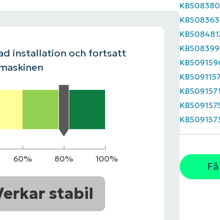
KB508380
KB508363
LINGSPLAN
PLATTFORM
KB508481
KB508399
d installation och fortsatt
KB509159
 maskinen
KB509115
KB509157
KB509157
KB509157
60%
80%
100%
Få
Verkar stabil