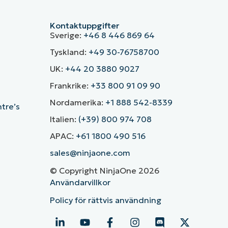
Kontaktuppgifter
Sverige:
+46 8 446 869 64
Tyskland:
+49 30-76758700
UK:
+44 20 3880 9027
Frankrike:
+33 800 91 09 90
Nordamerika:
+1 888 542-8339
ntre’s
Italien:
(+39) 800 974 708
APAC:
+61 1800 490 516
sales@ninjaone.com
© Copyright NinjaOne 2026
Användarvillkor
Policy för rättvis användning