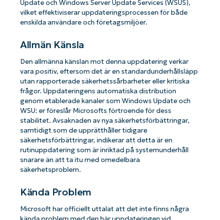
Update och Windows Server Update Services (WSUS),
vilket effektiviserar uppdateringsprocessen för både
enskilda användare och företagsmiljöer.
Allmän Känsla
Den allmänna känslan mot denna uppdatering verkar
vara positiv, eftersom det är en standardunderhållsläpp
utan rapporterade säkerhetssårbarheter eller kritiska
frågor. Uppdateringens automatiska distribution
genom etablerade kanaler som Windows Update och
WSU: er föreslår Microsofts förtroende för dess
stabilitet. Avsaknaden av nya säkerhetsförbättringar,
samtidigt som de upprätthåller tidigare
säkerhetsförbättringar, indikerar att detta är en
rutinuppdatering som är inriktad på systemunderhåll
snarare än att ta itu med omedelbara
säkerhetsproblem.
Kända Problem
Microsoft har officiellt uttalat att det inte finns några
kända problem med den här uppdateringen vid