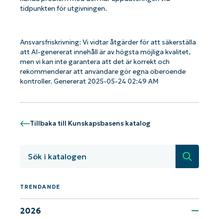
tidpunkten för utgivningen.
Ansvarsfriskrivning: Vi vidtar åtgärder för att säkerställa
att AI-genererat innehåll är av högsta möjliga kvalitet,
men vi kan inte garantera att det är korrekt och
rekommenderar att användare gör egna oberoende
kontroller. Genererat 2025-05-24 02:49 AM
Tillbaka till Kunskapsbasens katalog
Sök
Kom igång med NinjaOne AI-drivna
KB-analyser!
First
TRENDANDE
and
last
name*
2026
Business