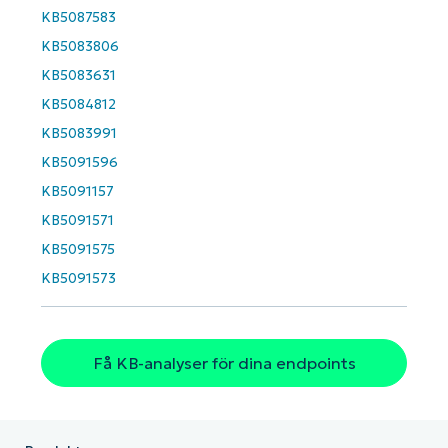
email*
KB5087583
KB5083806
Phone
number*
KB5083631
KB5084812
Country
KB5083991
KB5091596
Company
name*
KB5091157
KB5091571
KB5091575
KB5091573
Få KB-analyser för dina endpoints