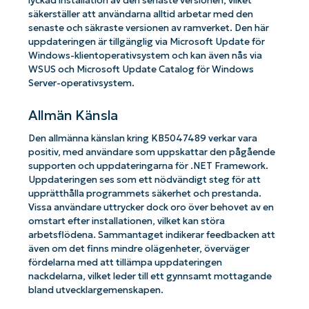
lyckad installation av den senaste versionen, vilket
säkerställer att användarna alltid arbetar med den
senaste och säkraste versionen av ramverket. Den här
uppdateringen är tillgänglig via Microsoft Update för
Windows-klientoperativsystem och kan även nås via
WSUS och Microsoft Update Catalog för Windows
Server-operativsystem.
Allmän Känsla
Den allmänna känslan kring KB5047489 verkar vara
positiv, med användare som uppskattar den pågående
supporten och uppdateringarna för .NET Framework.
Uppdateringen ses som ett nödvändigt steg för att
upprätthålla programmets säkerhet och prestanda.
Vissa användare uttrycker dock oro över behovet av en
omstart efter installationen, vilket kan störa
arbetsflödena. Sammantaget indikerar feedbacken att
även om det finns mindre olägenheter, överväger
fördelarna med att tillämpa uppdateringen
nackdelarna, vilket leder till ett gynnsamt mottagande
bland utvecklargemenskapen.