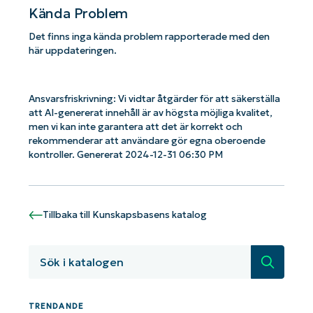
Kända Problem
Det finns inga kända problem rapporterade med den
här uppdateringen.
Ansvarsfriskrivning: Vi vidtar åtgärder för att säkerställa
att AI-genererat innehåll är av högsta möjliga kvalitet,
men vi kan inte garantera att det är korrekt och
rekommenderar att användare gör egna oberoende
kontroller. Genererat 2024-12-31 06:30 PM
Tillbaka till Kunskapsbasens katalog
Kom igång med NinjaOne AI-drivna
KB-analyser!
Sök
First
and
last
name*
TRENDANDE
Business