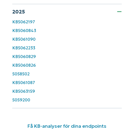
email*
2025
Phone
KB5062197
number*
KB5060843
KB5061090
Country
KB5062233
KB5060829
Company
name*
KB5060826
5058502
KB5061087
KB5063159
5059200
Få KB-analyser för dina endpoints