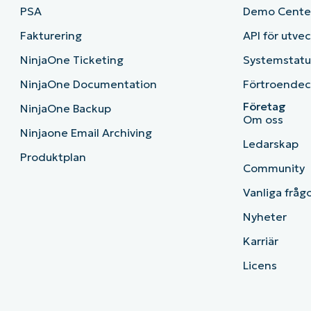
PSA
Demo Cente
Fakturering
API för utve
NinjaOne Ticketing
Systemstatu
NinjaOne Documentation
Förtroendec
Företag
NinjaOne Backup
Om oss
Ninjaone Email Archiving
Ledarskap
Produktplan
Community
Vanliga fråg
Nyheter
Karriär
Licens