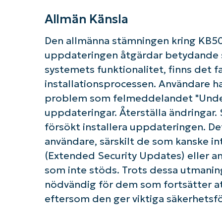
Allmän Känsla
Den allmänna stämningen kring KB50
uppdateringen åtgärdar betydande s
systemets funktionalitet, finns det
installationsprocessen. Användare ha
problem som felmeddelandet "Under
uppdateringar. Återställa ändringar. 
försökt installera uppdateringen. Dett
användare, särskilt de som kanske i
(Extended Security Updates) eller a
som inte stöds. Trots dessa utmanin
nödvändig för dem som fortsätter a
eftersom den ger viktiga säkerhetsfö