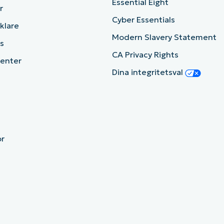
Essential Eight
r
Cyber Essentials
cklare
Modern Slavery Statement
s
CA Privacy Rights
enter
Dina integritetsval
or