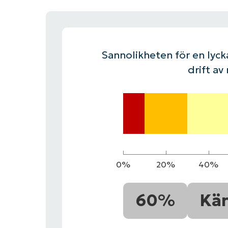
KONTAKTA OSS
KONTAKTA OSS
SE DEMO
SE DEMO
HAND
KONTAKTA OSS
SE DEMO
Sannolikheten för en lycka
drift av
0%
20%
40%
60%
Kä