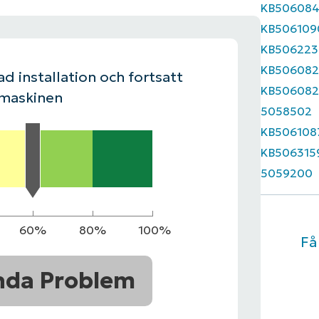
KB50608
KB506109
LINGSPLAN
PLATTFORM
KB506223
KB506082
d installation och fortsatt
KB506082
 maskinen
5058502
KB506108
KB506315
5059200
60%
80%
100%
Få
nda Problem