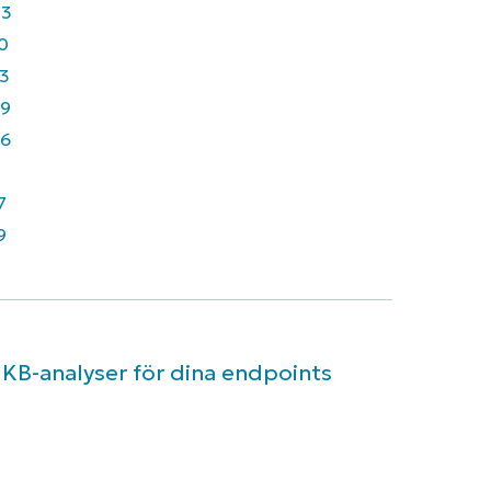
43
0
3
9
6
7
9
 KB-analyser för dina endpoints