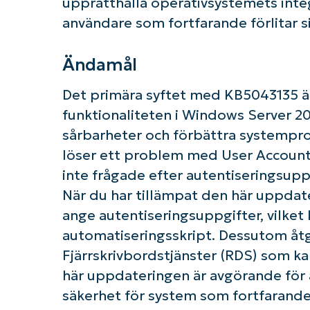
upprätthålla operativsystemets integ
användare som fortfarande förlitar s
Ändamål
Det primära syftet med KB5043135 är
funktionaliteten i Windows Server 
sårbarheter och förbättra systempr
löser ett problem med User Account
inte frågade efter autentiseringsup
När du har tillämpat den här uppda
ange autentiseringsuppgifter, vilket 
K
automatiseringsskript. Dessutom å
Fjärrskrivbordstjänster (RDS) som kan
här uppdateringen är avgörande för a
säkerhet för system som fortfarand