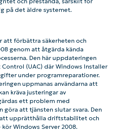
ritet och prestanda, särskilt för
ig på det äldre systemet.
 att förbättra säkerheten och
2008 genom att åtgärda kända
ocesserna. Den här uppdateringen
 Control (UAC) där Windows Installer
pgifter under programreparationer.
teringen uppmanas användarna att
kan kräva justeringar av
om igång med NinjaOne AI-drivna KB-analyse
tgärdas ett problem med
First
and
 göra att tjänsten slutar svara. Den
last
name*
tt upprätthålla driftstabilitet och
Business
email*
e kör Windows Server 2008.