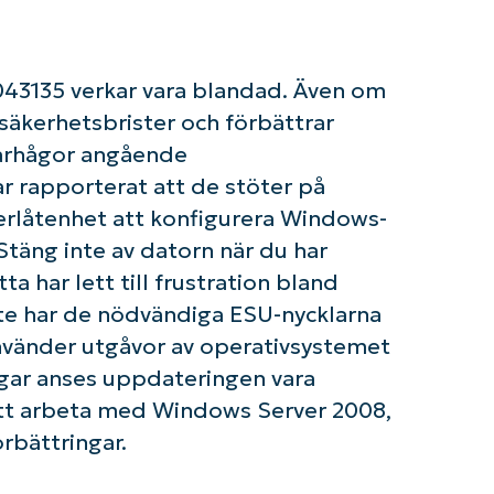
Phone
number*
43135 verkar vara blandad. Även om
Country
äkerhetsbrister och förbättrar
 farhågor angående
Company
name*
r rapporterat att de stöter på
låtenhet att konfigurera Windows-
Stäng inte av datorn när du har
a har lett till frustration bland
nte har de nödvändiga ESU-nycklarna
nvänder utgåvor av operativsystemet
gar anses uppdateringen vara
tt arbeta med Windows Server 2008,
rbättringar.