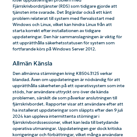
löser uppdateringen problem med
Fjärrskrivbordstjänster (RDS) som tidigare gjorde att
tjänsten inte svarade. Det åtgärdar också ett känt
problem relaterat till system med flervalsstart med
Windows och Linux, vilket kan hindra Linux från att
starta korrekt efter installationen av tidigare
uppdateringar. Den här sammanslagningen är viktig för
att upprätthålla säkerhetsstatusen för system som
fortfarande körs på Windows Server 2012.
Allmän Känsla
Den allmänna stämningen kring KB5043125 verkar
blandad. Även om uppdateringen är nödvändig för att
upprätthålla säkerheten på ett operativsystem som inte
stöds, har användare uttryckt oro över de kända
problemen, särskilt de som påverkar anslutningen till
fjärrskrivbordet. Rapporter visar att användare efter att
ha installerat uppdateringar som släppts efter den 9 juli
2024 kan uppleva intermittenta störningar i
fjärrskrivbordssessioner, vilket kan leda till betydande
operativa utmaningar. Uppdateringen ger dock kritiska
korrigeringar och förbättringar, vilket många användare