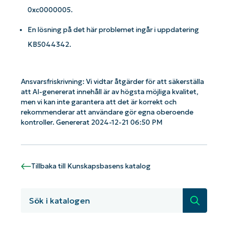
0xc0000005.
En lösning på det här problemet ingår i uppdatering
KB5044342.
Kom igång med NinjaOne AI-drivna
KB-analyser!
Ansvarsfriskrivning: Vi vidtar åtgärder för att säkerställa
First
and
att AI-genererat innehåll är av högsta möjliga kvalitet,
last
name*
men vi kan inte garantera att det är korrekt och
rekommenderar att användare gör egna oberoende
Business
kontroller. Genererat 2024-12-21 06:50 PM
email*
Phone
number*
Tillbaka till Kunskapsbasens katalog
Country
Sök
Company
name*