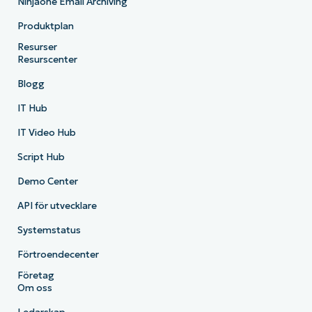
Ninjaone Email Archiving
Produktplan
Resurser
Resurscenter
Blogg
IT Hub
IT Video Hub
Script Hub
Demo Center
API för utvecklare
Systemstatus
Förtroendecenter
Företag
Om oss