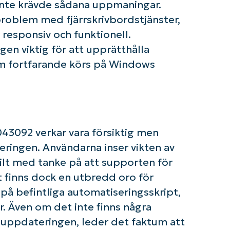
inte krävde sådana uppmaningar.
Country
roblem med fjärrskrivbordstjänster,
r responsiv och funktionell.
Company
name*
n viktig för att upprätthålla
om fortfarande körs på Windows
43092 verkar vara försiktig men
ringen. Användarna inser vikten av
ilt med tanke på att supporten för
 finns dock en utbredd oro för
å befintliga automatiseringsskript,
ar. Även om det inte finns några
uppdateringen, leder det faktum att