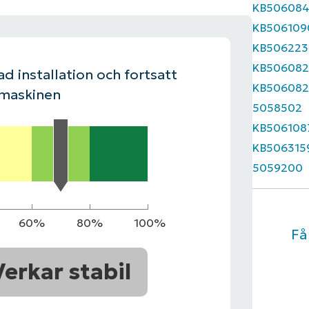
KB50608
KB506109
LINGSPLAN
PLATTFORM
KB506223
KB506082
d installation och fortsatt
KB506082
 maskinen
5058502
KB506108
KB506315
5059200
60%
80%
100%
Få
Verkar stabil