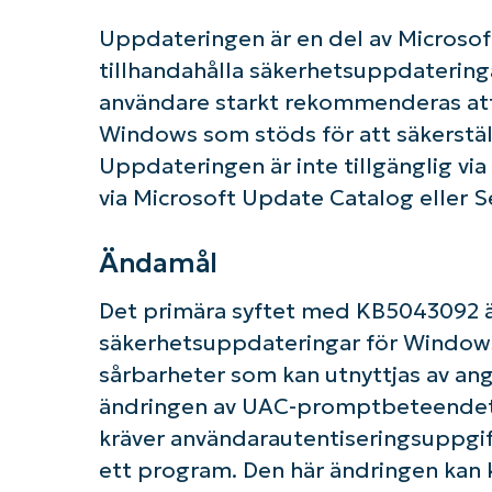
Uppdateringen är en del av Microso
tillhandahålla säkerhetsuppdatering
användare starkt rekommenderas att 
Windows som stöds för att säkerstäl
Uppdateringen är inte tillgänglig 
via Microsoft Update Catalog eller S
Ändamål
K
Det primära syftet med KB5043092 är 
säkerhetsuppdateringar för Windows
sårbarheter som kan utnyttjas av angr
ändringen av UAC-promptbeteendet 
kräver användarautentiseringsuppgif
ett program. Den här ändringen kan 