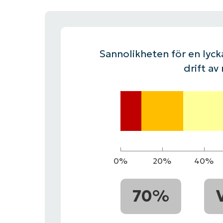
KONTAKTA OSS
KONTAKTA OSS
SE DEMO
SE DEMO
HAND
KONTAKTA OSS
SE DEMO
Sannolikheten för en lycka
drift av
0%
20%
40%
70%