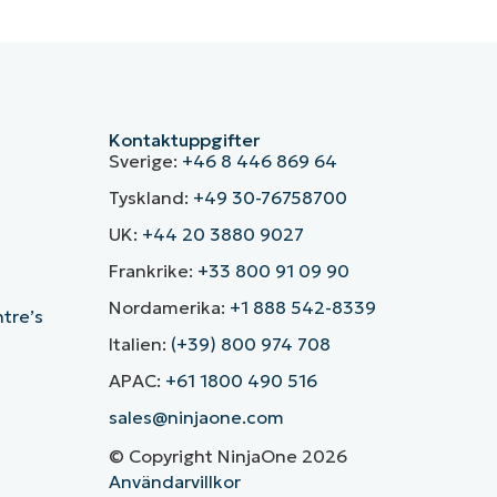
Kontaktuppgifter
Sverige:
+46 8 446 869 64
Tyskland:
+49 30-76758700
UK:
+44 20 3880 9027
Frankrike:
+33 800 91 09 90
Nordamerika:
+1 888 542-8339
ntre’s
Italien:
(+39) 800 974 708
APAC:
+61 1800 490 516
sales@ninjaone.com
© Copyright NinjaOne 2026
Användarvillkor