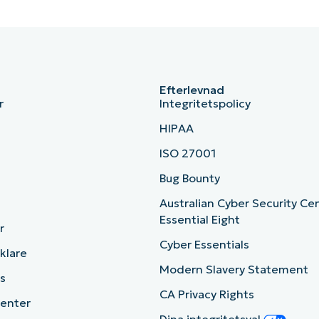
Efterlevnad
r
Integritetspolicy
HIPAA
ISO 27001
b
Bug Bounty
Australian Cyber Security Ce
Essential Eight
r
Cyber Essentials
cklare
Modern Slavery Statement
s
CA Privacy Rights
enter
Dina integritetsval