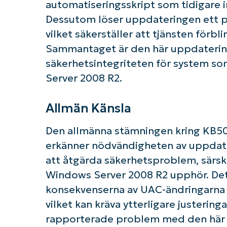
automatiseringsskript som tidigare 
Dessutom löser uppdateringen ett p
vilket säkerställer att tjänsten förbli
Sammantaget är den här uppdateringe
säkerhetsintegriteten för system s
Server 2008 R2.
Allmän Känsla
Den allmänna stämningen kring KB50
erkänner nödvändigheten av uppdate
att åtgärda säkerhetsproblem, särsk
Windows Server 2008 R2 upphör. Det
konsekvenserna av UAC-ändringarna p
vilket kan kräva ytterligare justering
rapporterade problem med den här 