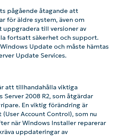
fts pågående åtagande att
ar för äldre system, även om
uppgradera till versioner av
la fortsatt säkerhet och support.
via Windows Update och måste hämtas
erver Update Services.
om igång med NinjaOne AI-drivna KB-analyse
First
att tillhandahålla viktiga
and
last
 Server 2008 R2, som åtgärdar
name*
Business
ipare. En viktig förändring är
email*
(User Account Control), som nu
ter när Windows Installer reparerar
Phone
number*
kräva uppdateringar av