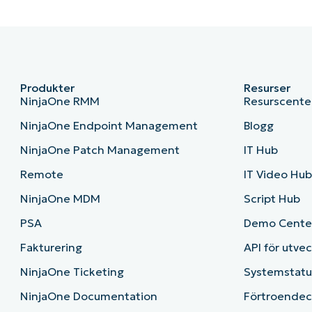
Produkter
Resurser
NinjaOne RMM
Resurscente
NinjaOne Endpoint Management
Blogg
NinjaOne Patch Management
IT Hub
Remote
IT Video Hu
NinjaOne MDM
Script Hub
PSA
Demo Cente
Fakturering
API för utve
NinjaOne Ticketing
Systemstatu
NinjaOne Documentation
Förtroendec