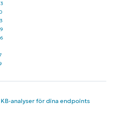
43
0
3
9
6
7
9
 KB-analyser för dina endpoints