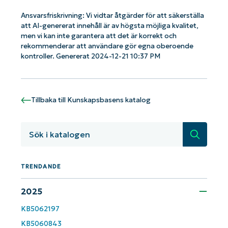
Ansvarsfriskrivning: Vi vidtar åtgärder för att säkerställa
Kom igång med NinjaOne AI-drivna
att AI-genererat innehåll är av högsta möjliga kvalitet,
men vi kan inte garantera att det är korrekt och
KB-analyser!
rekommenderar att användare gör egna oberoende
First
and
kontroller. Genererat 2024-12-21 10:37 PM
last
name*
Business
email*
Tillbaka till Kunskapsbasens katalog
Phone
number*
Sök
Country
TRENDANDE
Company
2025
name*
KB5062197
KB5060843