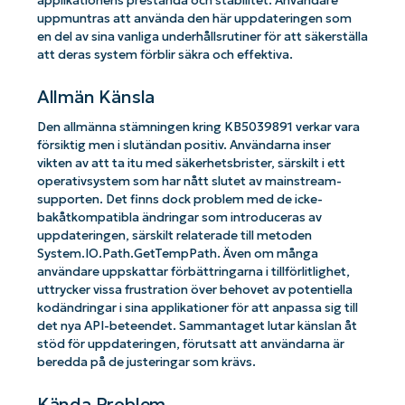
applikationens prestanda och stabilitet. Användare
uppmuntras att använda den här uppdateringen som
en del av sina vanliga underhållsrutiner för att säkerställa
att deras system förblir säkra och effektiva.
Allmän Känsla
Den allmänna stämningen kring KB5039891 verkar vara
försiktig men i slutändan positiv. Användarna inser
vikten av att ta itu med säkerhetsbrister, särskilt i ett
operativsystem som har nått slutet av mainstream-
supporten. Det finns dock problem med de icke-
bakåtkompatibla ändringar som introduceras av
uppdateringen, särskilt relaterade till metoden
System.IO.Path.GetTempPath. Även om många
användare uppskattar förbättringarna i tillförlitlighet,
uttrycker vissa frustration över behovet av potentiella
kodändringar i sina applikationer för att anpassa sig till
det nya API-beteendet. Sammantaget lutar känslan åt
stöd för uppdateringen, förutsatt att användarna är
beredda på de justeringar som krävs.
Kända Problem