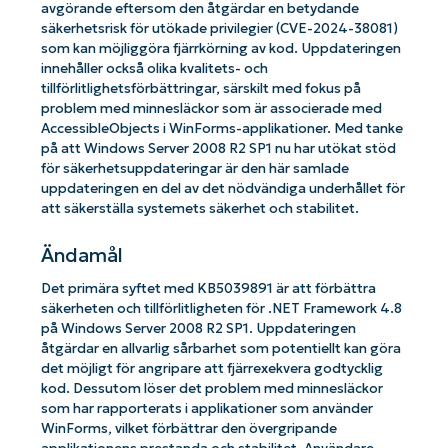
avgörande eftersom den åtgärdar en betydande
säkerhetsrisk för utökade privilegier (CVE-2024-38081)
som kan möjliggöra fjärrkörning av kod. Uppdateringen
innehåller också olika kvalitets- och
tillförlitlighetsförbättringar, särskilt med fokus på
problem med minnesläckor som är associerade med
AccessibleObjects i WinForms-applikationer. Med tanke
på att Windows Server 2008 R2 SP1 nu har utökat stöd
för säkerhetsuppdateringar är den här samlade
uppdateringen en del av det nödvändiga underhållet för
att säkerställa systemets säkerhet och stabilitet.
Ändamål
Det primära syftet med KB5039891 är att förbättra
säkerheten och tillförlitligheten för .NET Framework 4.8
på Windows Server 2008 R2 SP1. Uppdateringen
åtgärdar en allvarlig sårbarhet som potentiellt kan göra
det möjligt för angripare att fjärrexekvera godtycklig
kod. Dessutom löser det problem med minnesläckor
som har rapporterats i applikationer som använder
WinForms, vilket förbättrar den övergripande