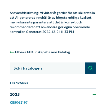
Ansvarsfriskrivning: Vi vidtar åtgärder för att säkerställa
Kom igång med NinjaOne AI-drivna
att AI-genererat innehåll är av högsta möjliga kvalitet,
KB-analyser!
men vi kan inte garantera att det är korrekt och
First
rekommenderar att användare gör egna oberoende
and
last
kontroller. Genererat 2024-12-21 11:33 PM
name*
Business
email*
Tillbaka till Kunskapsbasens katalog
Phone
number*
Sök
Country
TRENDANDE
Company
name*
2025
KB5062197