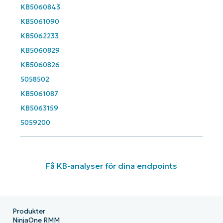
KB5060843
KB5061090
KB5062233
KB5060829
KB5060826
5058502
KB5061087
KB5063159
5059200
Få KB-analyser för dina endpoints
Produkter
NinjaOne RMM