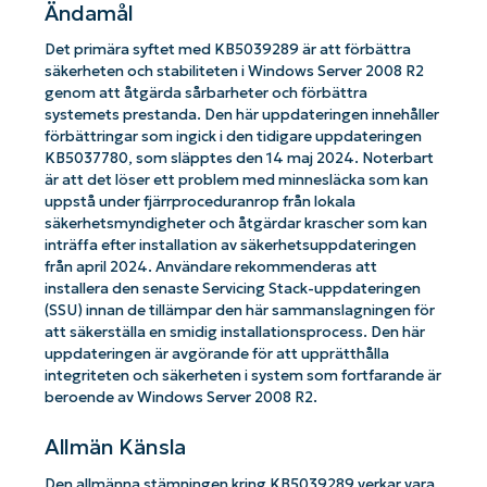
Ändamål
Det primära syftet med KB5039289 är att förbättra
säkerheten och stabiliteten i Windows Server 2008 R2
genom att åtgärda sårbarheter och förbättra
systemets prestanda. Den här uppdateringen innehåller
förbättringar som ingick i den tidigare uppdateringen
KB5037780, som släpptes den 14 maj 2024. Noterbart
är att det löser ett problem med minnesläcka som kan
uppstå under fjärrproceduranrop från lokala
säkerhetsmyndigheter och åtgärdar krascher som kan
inträffa efter installation av säkerhetsuppdateringen
från april 2024. Användare rekommenderas att
installera den senaste Servicing Stack-uppdateringen
(SSU) innan de tillämpar den här sammanslagningen för
att säkerställa en smidig installationsprocess. Den här
uppdateringen är avgörande för att upprätthålla
integriteten och säkerheten i system som fortfarande är
beroende av Windows Server 2008 R2.
Allmän Känsla
Den allmänna stämningen kring KB5039289 verkar vara