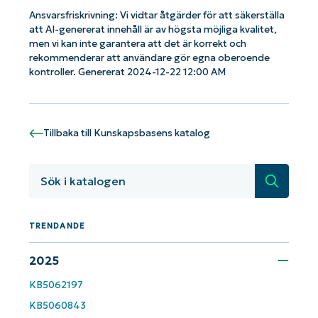
Ansvarsfriskrivning: Vi vidtar åtgärder för att säkerställa
att AI-genererat innehåll är av högsta möjliga kvalitet,
men vi kan inte garantera att det är korrekt och
rekommenderar att användare gör egna oberoende
kontroller. Genererat 2024-12-22 12:00 AM
Tillbaka till Kunskapsbasens katalog
Sök
Kom igång med NinjaOne AI-drivna
KB-analyser!
First
TRENDANDE
and
last
name*
2025
Business
email*
KB5062197
KB5060843