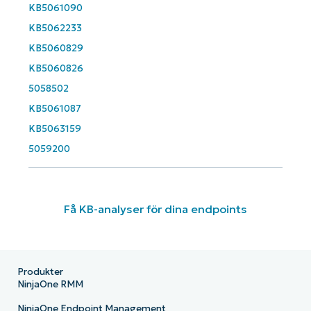
KB5061090
Phone
number*
KB5062233
KB5060829
Country
KB5060826
5058502
Company
name*
KB5061087
KB5063159
5059200
Få KB-analyser för dina endpoints
Produkter
NinjaOne RMM
NinjaOne Endpoint Management