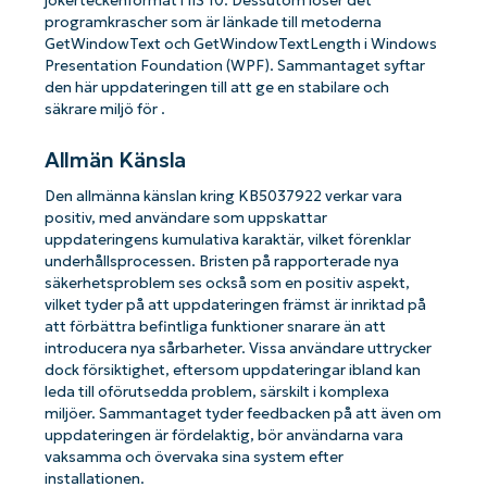
jokerteckenformat i IIS 10. Dessutom löser det
programkrascher som är länkade till metoderna
GetWindowText och GetWindowTextLength i Windows
Presentation Foundation (WPF). Sammantaget syftar
den här uppdateringen till att ge en stabilare och
säkrare miljö för .
Allmän Känsla
Den allmänna känslan kring KB5037922 verkar vara
positiv, med användare som uppskattar
uppdateringens kumulativa karaktär, vilket förenklar
underhållsprocessen. Bristen på rapporterade nya
säkerhetsproblem ses också som en positiv aspekt,
vilket tyder på att uppdateringen främst är inriktad på
att förbättra befintliga funktioner snarare än att
introducera nya sårbarheter. Vissa användare uttrycker
dock försiktighet, eftersom uppdateringar ibland kan
leda till oförutsedda problem, särskilt i komplexa
miljöer. Sammantaget tyder feedbacken på att även om
uppdateringen är fördelaktig, bör användarna vara
vaksamma och övervaka sina system efter
installationen.