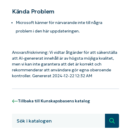
Kända Problem
Microsoft känner för närvarande inte till några
problem i den här uppdateringen.
Ansvarsfriskrivning: Vi vidtar åtgärder för att säkerställa
att AI-genererat innehåll är av högsta möjliga kvalitet,
men vi kan inte garantera att det är korrekt och
rekommenderar att användare gör egna oberoende
kontroller. Genererat 2024-12-22 12:32 AM
Kom igång med NinjaOne AI-drivna
Tillbaka till Kunskapsbasens katalog
KB-analyser!
First
and
Sök
last
name*