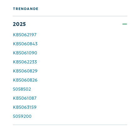
Business
TRENDANDE
email*
2025
Phone
number*
KB5062197
KB5060843
Country
KB5061090
KB5062233
Company
KB5060829
name*
KB5060826
5058502
KB5061087
KB5063159
5059200