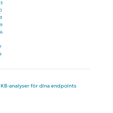
43
0
3
9
6
7
9
 KB-analyser för dina endpoints