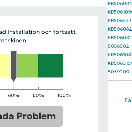
KB50608
KB506109
LINGSPLAN
PLATTFORM
KB506223
KB506082
d installation och fortsatt
KB506082
 maskinen
5058502
KB506108
KB506315
5059200
60%
80%
100%
Få
nda Problem