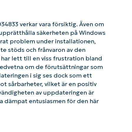
Phone
number*
Country
4833 verkar vara försiktig. Även om
 upprätthålla säkerheten på Windows
Company
rat problem under installationen,
name*
inte stöds och frånvaron av den
 lett till en viss frustration bland
 medvetna om de förutsättningar som
dateringen i sig ses dock som ett
t sårbarheter, vilket är en positiv
ändigheten av uppdateringen är
na dämpat entusiasmen för den här