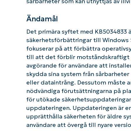
sårbarheter som kan utnyttjas av illvil
Ändamål
Det primära syftet med KB5034833 är 
säkerhetsförbättringar till Windows
fokuserar på att förbättra operativs
till att det förblir motståndskraftig
avgörande för användare att installe
skydda sina system från sårbarheter
eller dataintrång. Dessutom måste an
nödvändiga förutsättningarna på pla
K
för utökade säkerhetsuppdateringar 
uppdateringen. Uppdateringen är en 
upprätthålla säkerheten för äldre 
användare att övergå till nyare vers