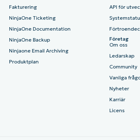
Fakturering
API för utve
NinjaOne Ticketing
Systemstatu
NinjaOne Documentation
Förtroendec
Företag
NinjaOne Backup
Om oss
Ninjaone Email Archiving
Ledarskap
Produktplan
Community
Vanliga fråg
Nyheter
Karriär
Licens