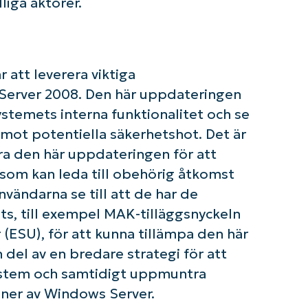
liga aktörer.
att leverera viktiga
 Server 2008. Den här uppdateringen
ystemets interna funktionalitet och se
t mot potentiella säkerhetshot. Det är
ra den här uppdateringen för att
 som kan leda till obehörig åtkomst
vändarna se till att de har de
ts, till exempel MAK-tilläggsnyckeln
om igång med NinjaOne AI-drivna KB-analyse
First
(ESU), för att kunna tillämpa den här
and
last
del av en bredare strategi för att
name*
system och samtidigt uppmuntra
Business
email*
ioner av Windows Server.