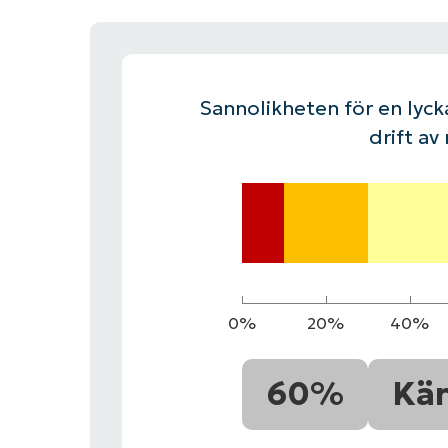
KONTAKTA OSS
KONTAKTA OSS
SE DEMO
SE DEMO
HAND
KONTAKTA OSS
SE DEMO
Sannolikheten för en lycka
drift av
0%
20%
40%
60%
Kä