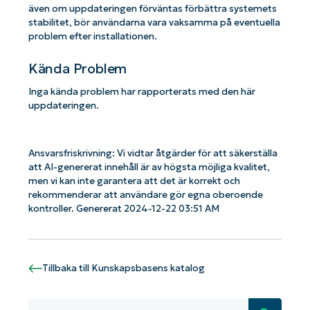
även om uppdateringen förväntas förbättra systemets
stabilitet, bör användarna vara vaksamma på eventuella
problem efter installationen.
Kända Problem
Inga kända problem har rapporterats med den här
uppdateringen.
Ansvarsfriskrivning: Vi vidtar åtgärder för att säkerställa
att AI-genererat innehåll är av högsta möjliga kvalitet,
men vi kan inte garantera att det är korrekt och
rekommenderar att användare gör egna oberoende
kontroller. Genererat 2024-12-22 03:51 AM
Kom igång med NinjaOne AI-drivna
Tillbaka till Kunskapsbasens katalog
KB-analyser!
First
and
last
name*