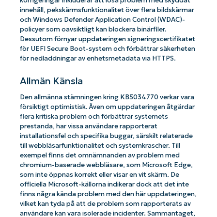
korrigeringar inkluderar att lösa problem med skyddat
innehåll, pekskärmsfunktionalitet över flera bildskärmar
och Windows Defender Application Control (WDAC)-
policyer som oavsiktligt kan blockera binärfiler.
Dessutom förnyar uppdateringen signeringscertifikatet
för UEFI Secure Boot-system och förbättrar säkerheten
för nedladdningar av enhetsmetadata via HTTPS.
Allmän Känsla
Den allmänna stämningen kring KB5034770 verkar vara
försiktigt optimistisk. Även om uppdateringen åtgärdar
flera kritiska problem och förbättrar systemets
prestanda, har vissa användare rapporterat
installationsfel och specifika buggar, särskilt relaterade
till webbläsarfunktionalitet och systemkrascher. Till
exempel finns det omnämnanden av problem med
chromium-baserade webbläsare, som Microsoft Edge,
som inte öppnas korrekt eller visar en vit skärm. De
officiella Microsoft-källorna indikerar dock att det inte
finns några kända problem med den här uppdateringen,
vilket kan tyda på att de problem som rapporterats av
användare kan vara isolerade incidenter. Sammantaget,