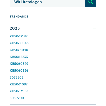
Sök
Business
email*
TRENDANDE
Phone
2025
number*
KB5062197
KB5060843
Country
KB5061090
KB5062233
Company
name*
KB5060829
KB5060826
5058502
KB5061087
KB5063159
5059200