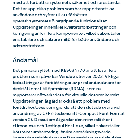
med att förbättra systemets säkerhet och prestanda.
Det tar upp olika problem som har rapporterats av
användare och syftar till att förbättra
operativsystemets övergripande funktionalitet.
Uppdateringen innehåller kvalitetsförbättringar och
korrigeringar för flera komponenter, vilket säkerställer
en stabilare och säkrare miljö för både användare och
administratörer.
Ändamål
Det primära syftet med KB5034770 är att lösa flera
problem som påverkar Windows Server 2022. Viktiga
förbättringar är förbättringar av prestandaräknare för
direktåtkomst till fjärrminne (RDMA), som nu
rapporterar nätverksdata för virtuella datorer korrekt.
Uppdateringen åtgärdar också ett problem med
fontdrvhost.exe som gjorde att den slutade svara vid
användning av CFF2-teckensnitt (Compact Font Format
version 2). Dessutom åtgärdar den minnesläckor i
ctfmon.exe och TextInputHost.exe, vilket säkerställer
bättre resurshantering. Andra anmärkningsvärda