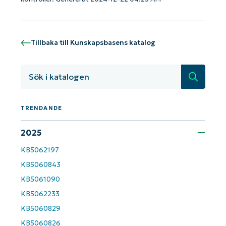
KB-analyser!
First
and
last
name*
Tillbaka till Kunskapsbasens katalog
Business
email*
Sök
Phone
number*
TRENDANDE
Country
2025
KB5062197
Company
name*
KB5060843
KB5061090
KB5062233
KB5060829
KB5060826