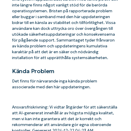
inte längre finns något vanligt stöd för de berörda
operativsystemen. Bristen på rapporterade problem
eller buggar i samband med den här uppdateringen
bidrar till en känsla av stabilitet och tillförlitlighet. Vissa
användare kan dock uttrycka oro över övergången till
utökade säkerhetsuppdateringar och konsekvenserna
för pågående support. Sammantaget tyder frånvaron
av kända problem och uppdateringens kumulativa
karaktär på att det är en säker och nödvändig
installation för att upprätthålla systemsäkerheten.
Kända Problem
Det finns för närvarande inga kända problem
associerade med den här uppdateringen.
Ansvarsfriskrivning: Vi vidtar åtgärder för att säkerställa
att AI-genererat innehåll är av högsta möjliga kvalitet,
men vi kan inte garantera att det är korrekt och
rekommenderar att användare gör egna oberoende
Kom igång med NinjaOne AI-drivna
kontroller. Genererat 2024-12-22 04:23 AM