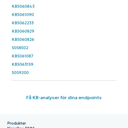
KB5060843
Phone
number*
KB5061090
KB5062233
Country
KB5060829
KB5060826
Company
5058502
name*
KB5061087
KB5063159
5059200
Få KB-analyser för dina endpoints
Produkter