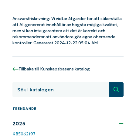
Ansvarsfriskrivning: Vi vidtar åtgärder för att säkerställa
att AI-genererat innehåll är av högsta möjliga kvalitet,
men vi kan inte garantera att det är korrekt och
rekommenderar att användare gör egna oberoende
kontroller. Genererat 2024-12-22 05:04 AM
Tillbaka till Kunskapsbasens katalog
Kom igång med NinjaOne AI-drivna
Sök
KB-analyser!
First
and
last
TRENDANDE
name*
2025
Business
email*
KB5062197