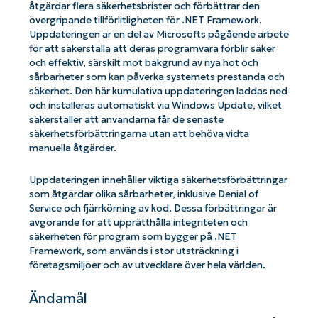
åtgärdar flera säkerhetsbrister och förbättrar den
övergripande tillförlitligheten för .NET Framework.
Uppdateringen är en del av Microsofts pågående arbete
för att säkerställa att deras programvara förblir säker
och effektiv, särskilt mot bakgrund av nya hot och
sårbarheter som kan påverka systemets prestanda och
säkerhet. Den här kumulativa uppdateringen laddas ned
och installeras automatiskt via Windows Update, vilket
säkerställer att användarna får de senaste
säkerhetsförbättringarna utan att behöva vidta
manuella åtgärder.
Uppdateringen innehåller viktiga säkerhetsförbättringar
som åtgärdar olika sårbarheter, inklusive Denial of
Service och fjärrkörning av kod. Dessa förbättringar är
avgörande för att upprätthålla integriteten och
säkerheten för program som bygger på .NET
Framework, som används i stor utsträckning i
företagsmiljöer och av utvecklare över hela världen.
Ändamål