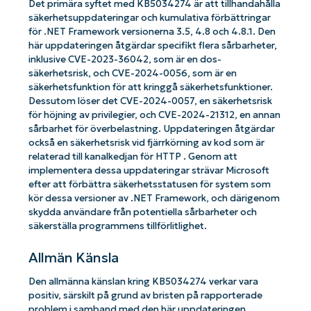
Det primära syftet med KB5034274 är att tillhandahålla
säkerhetsuppdateringar och kumulativa förbättringar
för .NET Framework versionerna 3.5, 4.8 och 4.8.1. Den
här uppdateringen åtgärdar specifikt flera sårbarheter,
inklusive CVE-2023-36042, som är en dos-
säkerhetsrisk, och CVE-2024-0056, som är en
säkerhetsfunktion för att kringgå säkerhetsfunktioner.
Dessutom löser det CVE-2024-0057, en säkerhetsrisk
för höjning av privilegier, och CVE-2024-21312, en annan
sårbarhet för överbelastning. Uppdateringen åtgärdar
också en säkerhetsrisk vid fjärrkörning av kod som är
relaterad till kanalkedjan för HTTP . Genom att
implementera dessa uppdateringar strävar Microsoft
efter att förbättra säkerhetsstatusen för system som
kör dessa versioner av .NET Framework, och därigenom
skydda användare från potentiella sårbarheter och
säkerställa programmens tillförlitlighet.
Allmän Känsla
Den allmänna känslan kring KB5034274 verkar vara
positiv, särskilt på grund av bristen på rapporterade
problem i samband med den här uppdateringen.