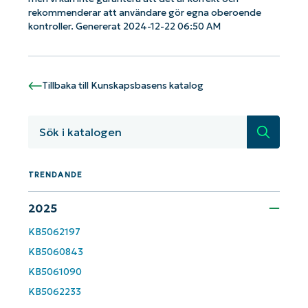
Kom igång med NinjaOne AI-drivna
rekommenderar att användare gör egna oberoende
KB-analyser!
kontroller. Genererat 2024-12-22 06:50 AM
First
and
last
name*
Tillbaka till Kunskapsbasens katalog
Business
email*
Sök
Phone
number*
TRENDANDE
Country
2025
Company
KB5062197
name*
KB5060843
KB5061090
KB5062233