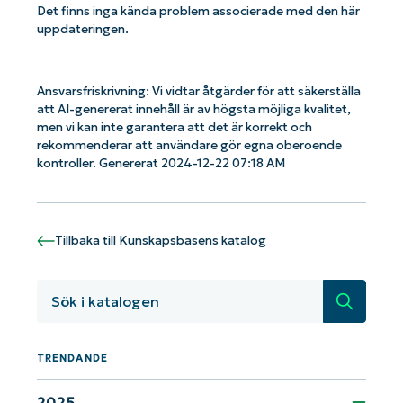
Det finns inga kända problem associerade med den här
uppdateringen.
Ansvarsfriskrivning: Vi vidtar åtgärder för att säkerställa
att AI-genererat innehåll är av högsta möjliga kvalitet,
men vi kan inte garantera att det är korrekt och
rekommenderar att användare gör egna oberoende
kontroller. Genererat 2024-12-22 07:18 AM
Tillbaka till Kunskapsbasens katalog
Kom igång med NinjaOne AI-drivna
KB-analyser!
Sök
First
and
last
name*
TRENDANDE
Business
email*
2025