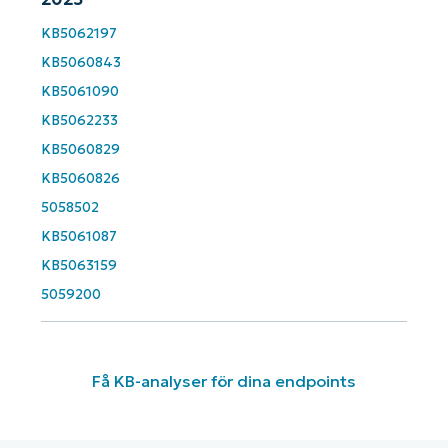
KB5062197
Phone
number*
KB5060843
KB5061090
Country
KB5062233
KB5060829
KB5060826
Company
name*
5058502
KB5061087
KB5063159
5059200
Få KB-analyser för dina endpoints