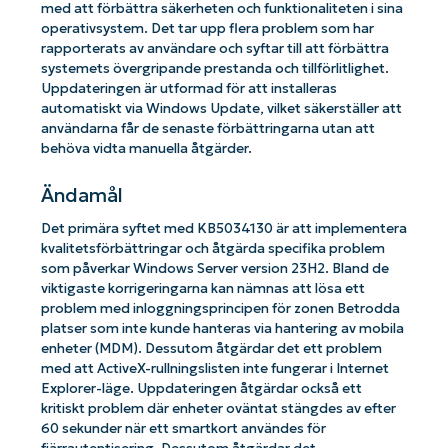
med att förbättra säkerheten och funktionaliteten i sina
operativsystem. Det tar upp flera problem som har
rapporterats av användare och syftar till att förbättra
systemets övergripande prestanda och tillförlitlighet.
Uppdateringen är utformad för att installeras
automatiskt via Windows Update, vilket säkerställer att
användarna får de senaste förbättringarna utan att
behöva vidta manuella åtgärder.
Ändamål
Det primära syftet med KB5034130 är att implementera
kvalitetsförbättringar och åtgärda specifika problem
som påverkar Windows Server version 23H2. Bland de
viktigaste korrigeringarna kan nämnas att lösa ett
problem med inloggningsprincipen för zonen Betrodda
platser som inte kunde hanteras via hantering av mobila
enheter (MDM). Dessutom åtgärdar det ett problem
med att ActiveX-rullningslisten inte fungerar i Internet
Explorer-läge. Uppdateringen åtgärdar också ett
kritiskt problem där enheter oväntat stängdes av efter
60 sekunder när ett smartkort användes för