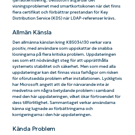
fjärrautentisering. Dessutom åtgärdar det
visningsproblemet med smartkortsikonen när det finns
flera certifikat och förbättrar prestandan för Key
Distribution Service (KDS) när LDAP-referenser krävs.
Allmän Känsla
Den allmänna känslan kring KB5034130 verkar vara
positiv, med användare som uppskattar de snabba
lösningarna på flera kritiska problem. Uppdateringen
ses som ett nödvändigt steg för att upprätthålla
systemets stabilitet och säkerhet. Men som med alla
uppdateringar kan det finnas vissa farhågor om risken
för oförutsedda problem efter installationen. Lyckligtvis
har Microsoft angett att de för närvarande inte är
medvetna om några betydande problem i samband
med den här uppdateringen, vilket ökar förtroendet för
dess tillförlitlighet. Sammantaget verkar användarna
känna sig lugnade av förbättringarna och
korrigeringarna i den här uppdateringen.
Kända Problem