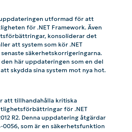
 uppdateringen utformad för att
itligheten för .NET Framework. Även
tsförbättringar, konsoliderar det
ller att system som kör .NET
senaste säkerhetskorrigeringarna.
 den här uppdateringen som en del
r att skydda sina system mot nya hot.
att tillhandahålla kritiska
om igång med NinjaOne AI-drivna KB-analyse
tlighetsförbättringar för .NET
First
and
012 R2. Denna uppdatering åtgärdar
last
name*
24-0056, som är en säkerhetsfunktion
Business