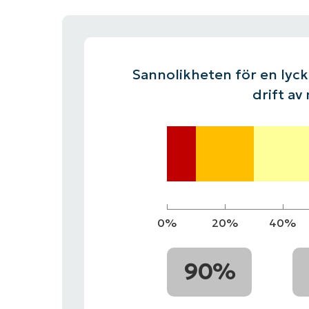
KONTAKTA OSS
KONTAKTA OSS
SE DEMO
SE DEMO
HANDL
KONTAKTA OSS
SE DEMO
Sannolikheten för en lycka
drift av
0%
20%
40%
90%