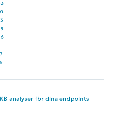
43
90
33
29
26
7
9
 KB-analyser för dina endpoints