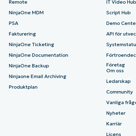
Remote
IT Video Hu
NinjaOne MDM
Script Hub
PSA
Demo Cente
Fakturering
API för utve
NinjaOne Ticketing
Systemstatu
NinjaOne Documentation
Förtroendec
Företag
NinjaOne Backup
Om oss
Ninjaone Email Archiving
Ledarskap
Produktplan
Community
Vanliga fråg
Nyheter
Karriär
Licens