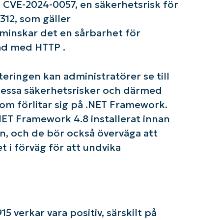
email*
, CVE-2024-0057, en säkerhetsrisk för
312, som gäller
Phone
minskar det en sårbarhet för
number*
ad med HTTP .
Country
eringen kan administratörer se till
Company
dessa säkerhetsrisker och därmed
name*
om förlitar sig på .NET Framework.
.NET Framework 4.8 installerat innan
n, och de bör också överväga att
t i förväg för att undvika
 verkar vara positiv, särskilt på