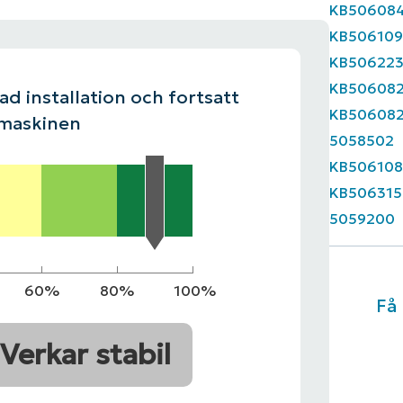
KB50608
KB50610
INGSPLAN
PLATTFORM
KB50622
KB50608
d installation och fortsatt
KB50608
 maskinen
5058502
KB506108
KB506315
5059200
60%
80%
100%
Få
Verkar stabil