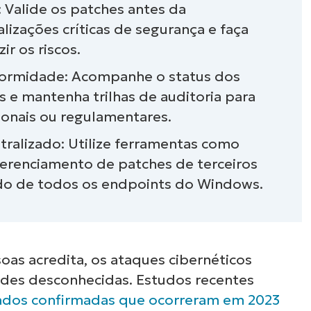
s: Valide os patches antes da
o Windows?
lizações críticas de segurança e faça
r os riscos.
 de gerenciamento de patches?
formidade: Acompanhe o status dos
to de patches do Windows
es e mantenha trilhas de auditoria para
ionais ou regulamentares.
nto de patches do Windows
ralizado: Utilize ferramentas como
ciamento de patches do Windows para
erenciamento de patches de terceiros
ado de todos os endpoints do Windows.
patches do Windows com o NinjaOne
oas acredita, os ataques cibernéticos
des desconhecidas. Estudos recentes
ados confirmadas que ocorreram em 2023