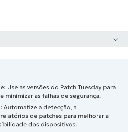
VER DEMONSTRAÇÃO
ROADMAP DO
NDAS
VER DEMONSTRAÇÃO
ches do Windows?
e: Use as versões do Patch Tuesday para
 e minimizar as falhas de segurança.
ches do Windows é importante
 Automatize a detecção, a
nciamento de patches do Windows?
relatórios de patches para melhorar a
sibilidade dos dispositivos.