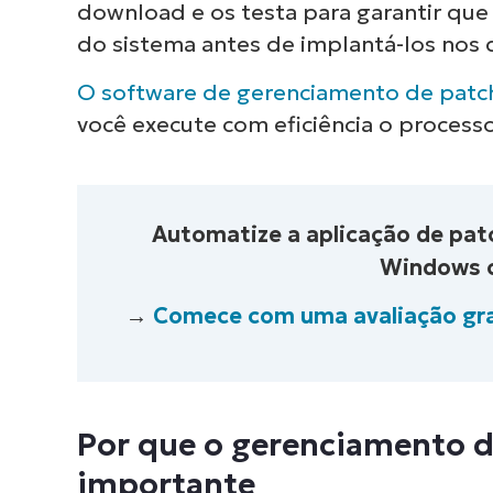
download e os testa para garantir q
do sistema antes de implantá-los nos 
O software de gerenciamento de patc
você execute com eficiência o proces
Automatize a aplicação de pat
Windows c
→
Comece com uma avaliação gr
Não é necess
cartão de cr
100% 
Por que o gerenciamento 
importante