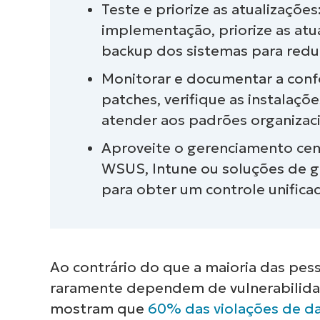
Teste e priorize as atualizaçõe
Quais são os tipos de patches d
implementação, priorize as atua
backup dos sistemas para reduzi
A Microsoft tem uma ferramenta
Monitorar e documentar a con
Desafios comuns do gerenciamen
patches, verifique as instalaçõ
atender aos padrões organizac
Como automatizar o gerenciame
Aproveite o gerenciamento cent
Práticas recomendadas de geren
WSUS, Intune ou soluções de g
2026
para obter um controle unific
Automatize o gerenciamento de 
Ao contrário do que a maioria das pess
raramente dependem de vulnerabilida
mostram que
60% das violações de d