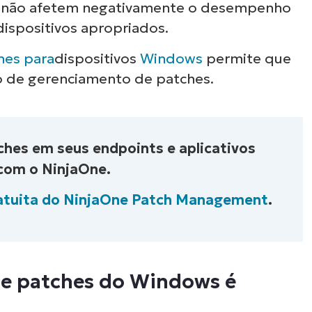
ue não afetem negativamente o desempenho
dispositivos apropriados.
hes para
dispositivos
Windows
permite que
so de gerenciamento de patches.
ches em seus endpoints e aplicativos
om o NinjaOne.
Iniciar teste de 14 dias
atuita do NinjaOne Patch Management
.
First
and
ário inserir dados de
last
name*
édito. Acesso total a
Business
email*
dos recursos.
de patches do Windows é
Phone
number*