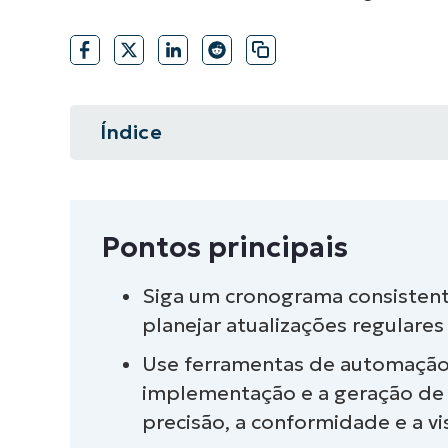
FALE COM NOSSO TIME DE VENDAS
FALE COM NOSSO TIME DE VE
PRODUTO
PLATAFORMA
Índice
Resumo instantâneo
Pontos principais
Pontos principais
O que é o gerenciamento de pat
Siga um cronograma consistent
planejar atualizações regulares
Por que o gerenciamento de pat
Use ferramentas de automação:
Quais são os benefícios do gere
implementação e a geração de 
precisão, a conformidade e a vi
O que é a Patch Tuesday?