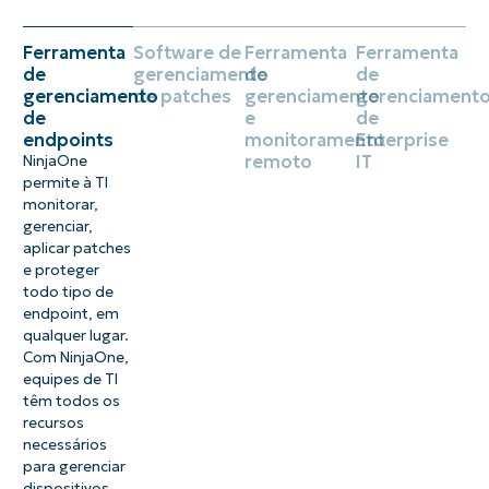
Ferramenta
Software de
Ferramenta
Ferramenta
de
gerenciamento
de
de
gerenciamento
de patches
gerenciamento
gerenciament
de
e
de
endpoints
monitoramento
Enterprise
remoto
IT
NinjaOne
permite à TI
monitorar,
gerenciar,
aplicar patches
e proteger
todo tipo de
endpoint, em
qualquer lugar.
Com NinjaOne,
equipes de TI
têm todos os
recursos
necessários
para gerenciar
dispositivos