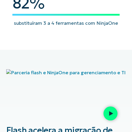
82
82
%
substituíram 3 a 4 ferramentas com NinjaOne
e
Flash acelera a migração de