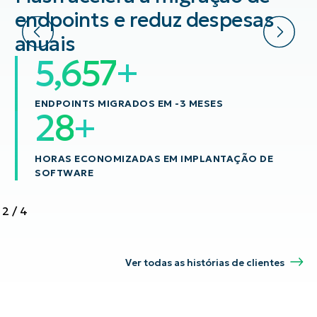
endpoints e reduz despesas
anuais
20,000
14,968
+
ENDPOINTS MIGRADOS EM -3 MESES
100
74
+
HORAS ECONOMIZADAS EM IMPLANTAÇÃO DE
SOFTWARE
2
/
4
Ver todas as histórias de clientes