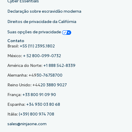
Cyber Essentials
Declaração sobre escravidão moderna
Direitos de privacidade da Califórnia
Suas opções de privacidade
Contato
Brasil:
+55 (11) 2395.1802
México:
+ 52 800-099-0732
América do Norte:
+1 888 542-8339
Alemanha: +49
30-76758700
Reino Unido: +44
20 3880 9027
França:
+33 800 91 09 90
Espanha:
+34 930 03 80 68
Itália:
(+39) 800 974 708
sales@ninjaone.com