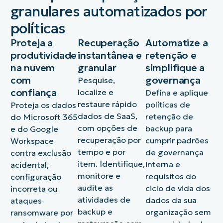
granulares automatizados por
políticas
Proteja a
Recuperação
Automatize a
produtividade
instantânea e
retenção e
na nuvem
granular
simplifique a
com
governança
Pesquise,
confiança
localize e
Defina e aplique
restaure rápido
políticas de
Proteja os dados
dados de SaaS,
retenção de
do Microsoft 365
com opções de
backup para
e do Google
recuperação por
cumprir padrões
Workspace
tempo e por
de governança
contra exclusão
item. Identifique,
interna e
acidental,
monitore e
requisitos do
configuração
audite as
ciclo de vida dos
incorreta ou
atividades de
dados da sua
ataques
backup e
organização sem
ransomware por