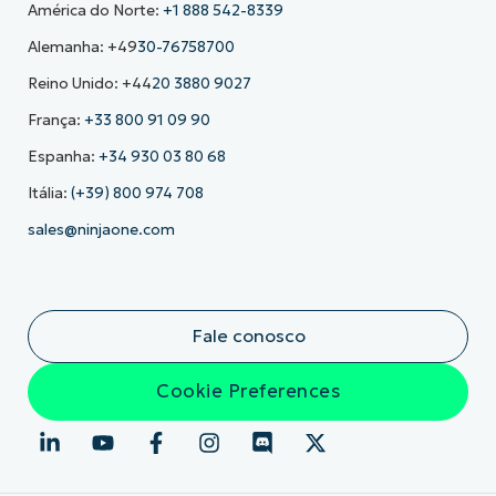
América do Norte:
+1 888 542-8339
Alemanha: +49
30-76758700
Reino Unido: +44
20 3880 9027
França:
+33 800 91 09 90
Espanha:
+34 930 03 80 68
Itália:
(+39) 800 974 708
sales@ninjaone.com
Fale conosco
Cookie Preferences