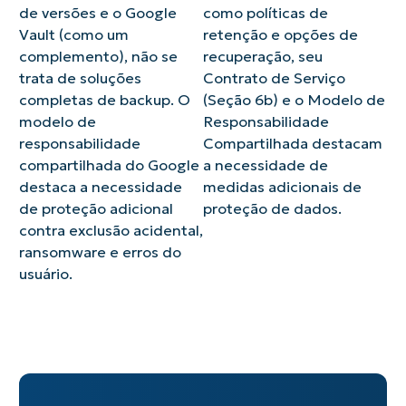
de
protegidos
e
um
os
serem
de versões e o Google
como políticas de
retenção,
por
use
único
administra
fáceis.
Vault (como um
retenção e opções de
garanta
criptografia
backups
e-
gerenciem
Comece
complemento), não se
recuperação, seu
dados
de
incrementais
mail,
backups
a
protegidos
nível
que
uma
e
fazer
trata de soluções
Contrato de Serviço
da
militar
só
caixa
acesso
backups
completas de backup. O
(Seção 6b) e o Modelo de
maneira
e
procuram
de
de
em
modelo de
Responsabilidade
que
com
e
correio
usuários,
cinco
responsabilidade
Compartilhada destacam
melhor
backups
fazem
ou
monitorem
minutos.
compartilhada do Google
a necessidade de
se
automáticos
backup
todo
planos
adapte
realizados
de
um
de
destaca a necessidade
medidas adicionais de
à
várias
arquivos
ecossistema
backup,
de proteção adicional
proteção de dados.
sua
vezes
alterados,
de
iniciem
contra exclusão acidental,
empresa
ao
para
e-
restauraçõ
ransomware e erros do
dia.
restaurações
mail.
e
usuário.
mais
muito
rápidas.
mais.