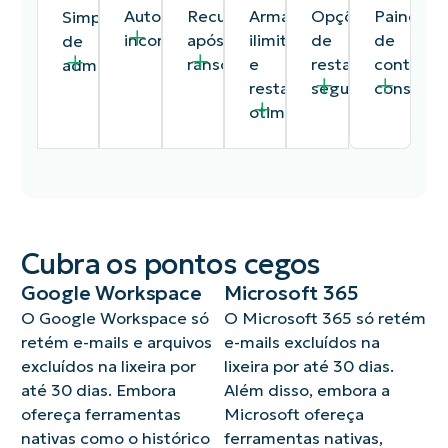
Automação
Recuperação
Armazenamento
Opções
Painel
Simples
incorporada
após
ilimitado
de
de
de
ransomware
e
restauração
controle
administrar
restaurações
segura
consolid
otimizadas
Cubra os pontos cegos
Google Workspace
Microsoft 365
Com
Defenda
Economize
Utilize
Os
A
programações
os
em
a
dashboard
configuração
O Google Workspace só
O Microsoft 365 só retém
de
dados
custos
granularidade
de
e
retém e-mails e arquivos
e-mails excluídos na
automação
de
de
aprimorada
backup
a
excluídos na lixeira por
lixeira por até 30 dias.
personalizáveis
seus
armazenamento
para
de
operação
até 30 dias. Embora
Além disso, embora a
e
clientes
com
localizar
dados
foram
políticas
com
espaço
e
permitem
projetadas
ofereça ferramentas
Microsoft ofereça
granulares
backups
ilimitado
restaurar
que
para
nativas como o histórico
ferramentas nativas,