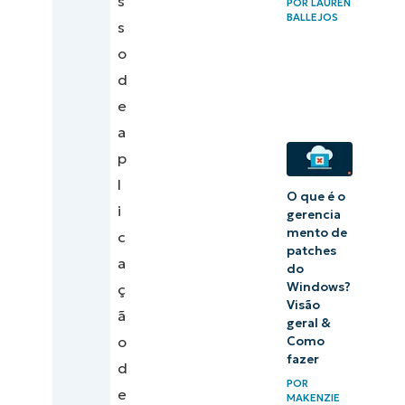
s
POR
LAUREN
BALLEJOS
s
o
d
e
a
p
l
O que é o
i
gerencia
mento de
c
patches
a
do
Windows?
ç
Visão
ã
geral &
o
Como
fazer
d
POR
e
MAKENZIE