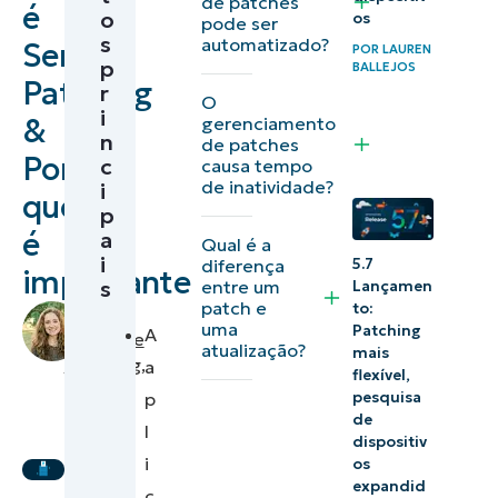
de patches
é
o
os
pode ser
em
s
automatizado?
Server
POR
LAUREN
servidores?
p
BALLEJOS
Patching
r
O
Por que o
i
&
gerenciamento
n
de patches
gerenciamento
Por
c
causa tempo
de patches do
de inatividade?
i
que
servidor é
p
é
a
importante?
Qual é a
i
diferença
5.7
importante
s
entre um
Lançamen
3 chaves
patch e
to:
by
para um
uma
Patching
A
Makenzie
atualização?
mais
processo
Buenning
,
a
flexível,
bem-
IT
p
pesquisa
Editorial
de
sucedido
l
Expert
dispositiv
de
i
os
aplicação
expandid
c