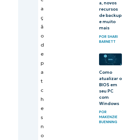
a, novos
de
a
recursos
patches
de backup
ç
e muito
no
ã
mais
servidor
o
POR
SHARI
BARNETT
d
Faça o
e
patch de
p
seus
a
Como
servidores
atualizar o
t
com
BIOS em
c
seu PC
confiança
com
h
usando o
Windows
e
NinjaOne
POR
s
MAKENZIE
BUENNING
n
o