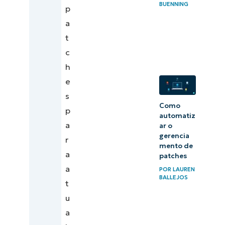
BUENNING
p
a
t
c
h
e
s
Como
p
automatiz
a
ar o
gerencia
r
mento de
a
patches
a
POR
LAUREN
BALLEJOS
t
u
a