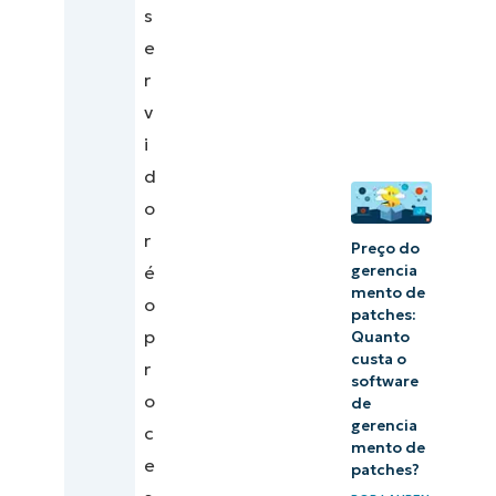
s
e
r
v
i
d
o
r
Preço do
gerencia
é
mento de
o
patches:
p
Quanto
custa o
r
software
o
de
gerencia
c
mento de
e
patches?