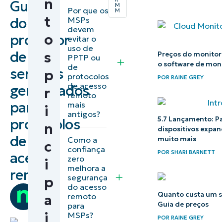
n
Guia
M
O que são
Por que os
M
t
do
MSPs
protocolos
devem
o
provedor
de acesso
evitar o
uso de
remoto?
de
s
Preços do monito
PPTP ou
o software de mo
de
serviços
p
Tipos de
protocolos
POR
RAINE GREY
de acesso
gerenciados
protocolos
r
remoto
de acesso
para
mais
i
antigos?
remoto
5.7 Lançamento: Pa
protocolos
n
dispositivos expan
de
Ferramentas
muito mais
Como a
c
confiança
de acesso
POR
SHARI BARNETT
acesso
zero
i
remoto para
melhora a
remoto
segurança
p
MSPs
do acesso
por
Quanto custa um s
remoto
a
Team
Parceria
Guia de preços
para
Ninja
i
MSPs?
com a
POR
RAINE GREY