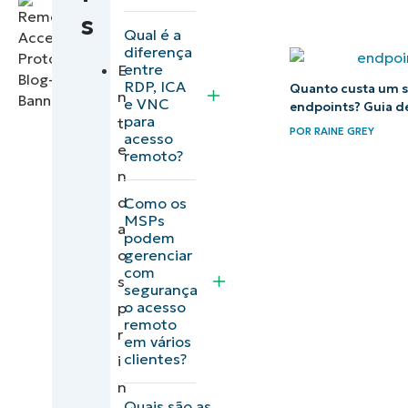
s
NinjaOne
Qual é a
para
diferença
entre
E
acesso
RDP, ICA
Quanto custa um s
n
remoto
e VNC
endpoints? Guia d
para
t
seguro
POR
RAINE GREY
acesso
e
remoto?
n
d
Como os
MSPs
a
podem
o
gerenciar
com
s
segurança
o acesso
p
remoto
r
em vários
clientes?
i
n
Quais são as