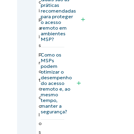
c
práticas
i
recomendadas
para proteger
p
o acesso
a
remoto em
ambientes
i
MSP?
s
p
Como os
MSPs
r
podem
o
otimizar o
desempenho
t
do acesso
o
remoto e, ao
mesmo
c
tempo,
o
manter a
segurança?
l
o
s