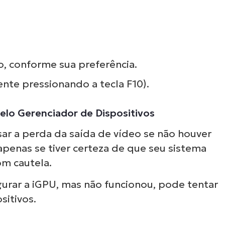
, conforme sua preferência.
nte pressionando a tecla F10).
elo Gerenciador de Dispositivos
ar a perda da saída de vídeo se não houver
enas se tiver certeza de que seu sistema
om cautela.
Ver NinjaOne em açã
gurar a iGPU, mas não funcionou, pode tentar
sitivos.
gue por nossas demonstrações sob demanda
como o software NinjaOne simplifica as tarefas