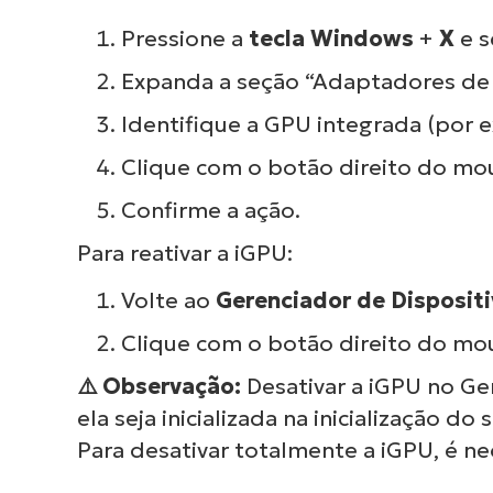
roti
Pressione a
tecla Windows
+
X
e s
e
Expanda a seção “Adaptadores de 
Identifique a GPU integrada (por 
Clique com o botão direito do mo
Confirme a ação.
Para reativar a iGPU:
Volte ao
Gerenciador de Disposit
Clique com o botão direito do mo
⚠️
Observação:
Desativar a iGPU no Ge
ela seja inicializada na inicialização d
Para desativar totalmente a iGPU, é nec