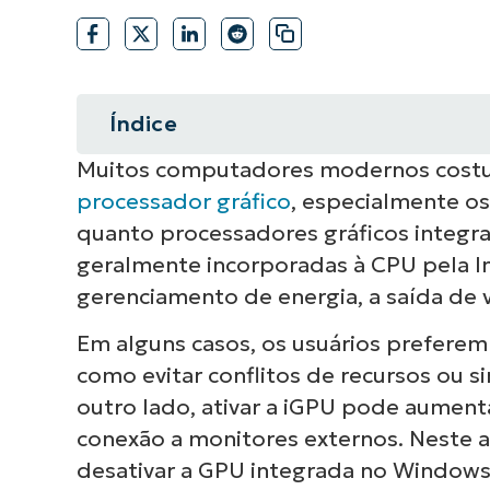
FALE COM NOSSO TIME DE VENDAS
FALE COM NOSSO TIME DE VE
PRODUTO
PLATAFORMA
Índice
Muitos computadores modernos costu
Resumo instantâneo
processador gráfico
, especialmente o
Como gerenciar a iGPU no Window
quanto processadores gráficos integra
geralmente incorporadas à CPU pela In
gerenciamento de energia, a saída de 
Em alguns casos, os usuários preferem 
como evitar conflitos de recursos ou s
outro lado, ativar a iGPU pode aumenta
conexão a monitores externos. Neste a
desativar a GPU integrada no Windows 1