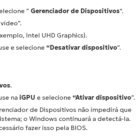
neiras e trabalhosas da TI, como gerenciamen
elecione ”
Gerenciador de Dispositivos
“.
ndpoints, aplicação de patches, MDM, tickets 
vídeo”.
helpdesk e muito mais!
exemplo, Intel UHD Graphics).
Ver demonstrações
use e selecione
“Desativar dispositivo
”.
ivos
.
use na
iGPU
e selecione
“Ativar dispositivo
”.
renciador de Dispositivos não impedirá que
o sistema; o Windows continuará a detectá-la.
essário fazer isso pela BIOS.