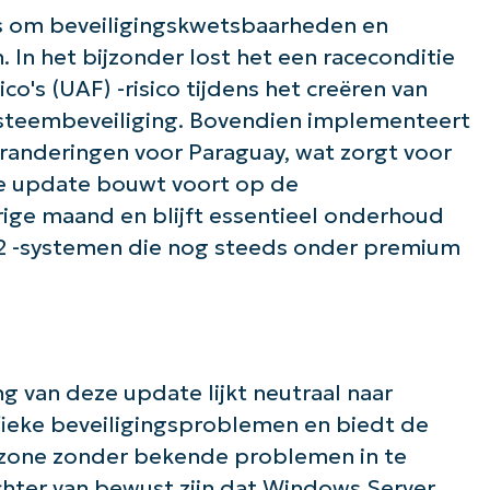
is om beveiligingskwetsbaarheden en
In het bijzonder lost het een raceconditie
co's (UAF) -risico tijdens het creëren van
ysteembeveiliging. Bovendien implementeert
de slag met NinjaOne AI-gestuurde KB-anal
randeringen voor Paraguay, wat zorgt voor
First
and
e update bouwt voort op de
last
name*
rige maand en blijft essentieel onderhoud
Business
email*
2 -systemen die nog steeds onder premium
Phone
number*
Land
g van deze update lijkt neutraal naar
fieke beveiligingsproblemen en biedt de
Company
name*
dzone zonder bekende problemen in te
chter van bewust zijn dat Windows Server