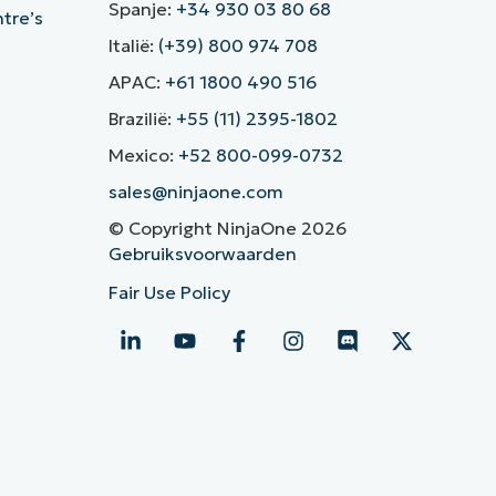
Spanje:
+34 930 03 80 68
ntre’s
Italië:
(+39) 800 974 708
APAC:
+61 1800 490 516
Brazilië:
+55 (11) 2395-1802
Mexico:
+52 800-099-0732
sales@ninjaone.com
© Copyright NinjaOne 2026
Gebruiksvoorwaarden
Fair Use Policy