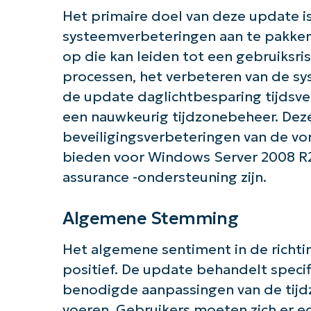
Het primaire doel van deze update 
systeemverbeteringen aan te pakken. 
op die kan leiden tot een gebruiksrisi
processen, het verbeteren van de s
Aan 
de update daglichtbesparing tijdsve
een nauwkeurig tijdzonebeheer. Dez
beveiligingsverbeteringen van de vo
bieden voor Windows Server 2008 R
assurance -ondersteuning zijn.
Algemene Stemming
Het algemene sentiment in de richtin
positief. De update behandelt speci
benodigde aanpassingen van de tij
voeren. Gebruikers moeten zich er e