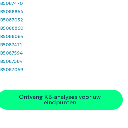
B5087470
KB5088864
KB5087052
KB5088860
KB5088064
B5087471
B5087594
B5087584
KB5087069
Ontvang KB-analyses voor uw
eindpunten