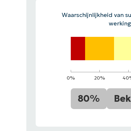
CONTACT VERKOOP
DEMO B
CONTACTEER SALES
CONTACTEER SALES
DEMO BEKIJK
DEMO B
Waarschijnlijkheid van su
werking
0%
20%
40
80%
Bek