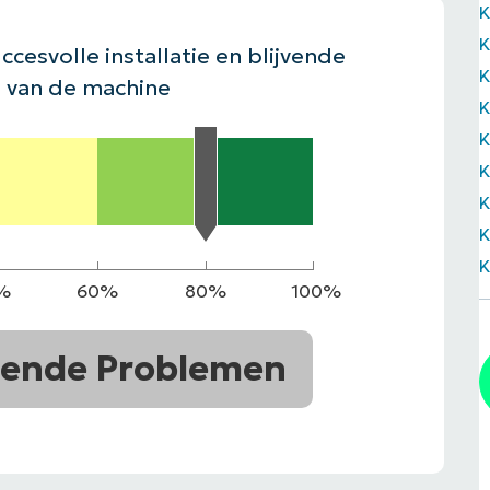
K
EKIJKEN
EN
EKIJKEN
PRODUCT ROADMAP
PLATFORM
ccesvolle installatie en blijvende
 van de machine
K
K
K
%
60%
80%
100%
ende Problemen