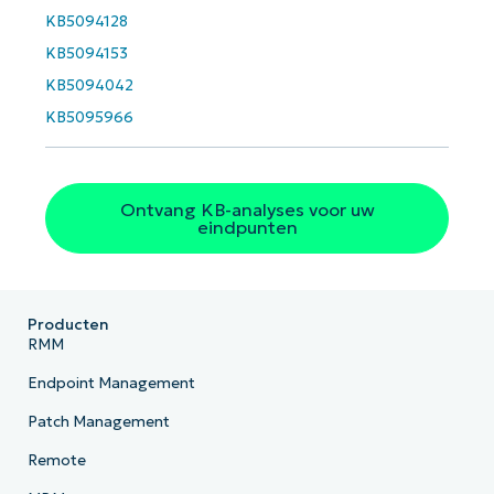
Phone
KB5094128
number*
KB5094153
Land
KB5094042
KB5095966
Company
name*
Ontvang KB-analyses voor uw
eindpunten
Producten
RMM
Endpoint Management
Patch Management
Remote