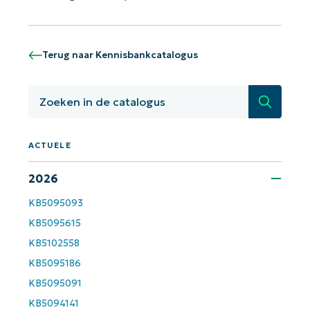
Terug naar Kennisbankcatalogus
Zoeken
ACTUELE
2026
Aan de slag met NinjaOne AI-
KB5095093
gestuurde KB-analyses!
KB5095615
First
and
KB5102558
last
name*
KB5095186
Business
email*
KB5095091
KB5094141