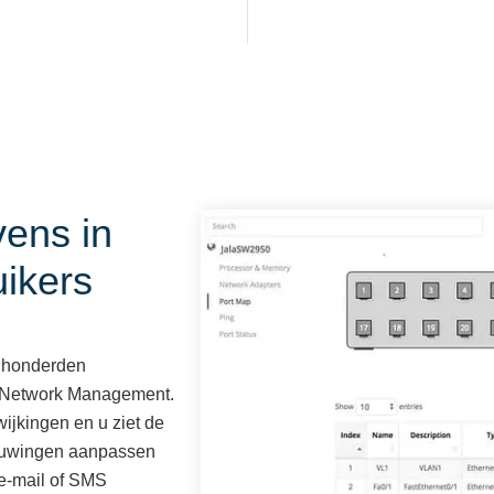
ens in
uikers
 honderden
e Network Management.
ijkingen en u ziet de
chuwingen aanpassen
 e-mail of SMS