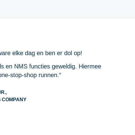
ware elke dag en ben er dol op!
ds en NMS functies geweldig. Hiermee
one-stop-shop runnen.”
R.,
G COMPANY