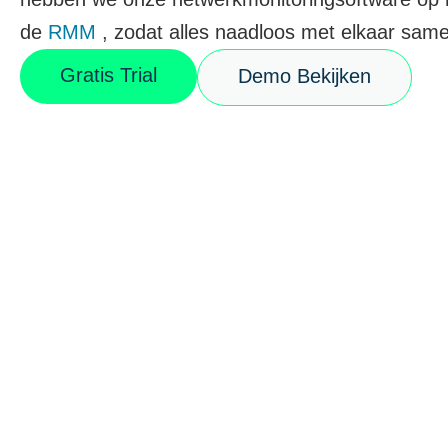
de
RMM
, zodat alles naadloos met elkaar sam
CONTACT VERKOOP
DEMO B
CONTACTEER SALES
CONTACTEER SALES
DEMO BEKIJK
DEMO B
Gratis Trial
Demo Bekijken