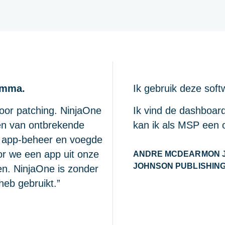
amma.
Ik gebruik deze soft
oor patching. NinjaOne
Ik vind de dashboar
en van ontbrekende
kan ik als MSP een 
 app-beheer en voegde
or we een app uit onze
ANDRE MCDEARMON J
JOHNSON PUBLISHIN
en. NinjaOne is zonder
heb gebruikt.”