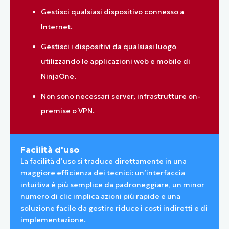
Gestisci qualsiasi dispositivo connesso a
Internet.
Gestisci i dispositivi da qualsiasi luogo
utilizzando le applicazioni web e mobile di
NinjaOne.
Non sono necessari server, infrastrutture on-
premise o VPN.
Facilità d'uso
La facilità d’uso si traduce direttamente in una
maggiore efficienza dei tecnici: un’interfaccia
intuitiva è più semplice da padroneggiare, un minor
numero di clic implica azioni più rapide e una
soluzione facile da gestire riduce i costi indiretti e di
implementazione.