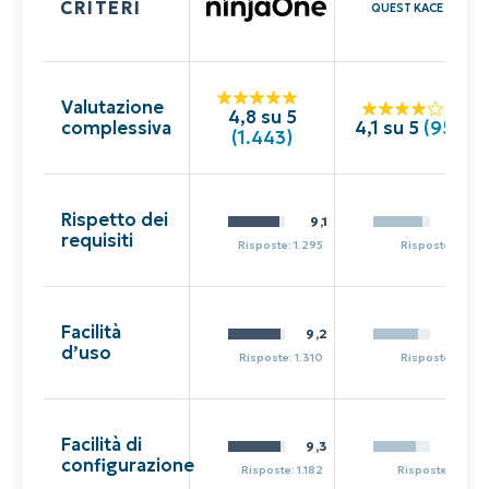
CRITERI
QUEST KACE
Valutazione
4,8 su 5
complessiva
4,1 su 5
(
95
)
(1.443)
Rispetto dei
9,1
8,7
requisiti
Risposte: 1.295
Risposte: 81
Facilità
9,2
7,9
d’uso
Risposte: 1.310
Risposte: 81
Facilità di
9,3
7,6
configurazione
Risposte: 1.182
Risposte: 69