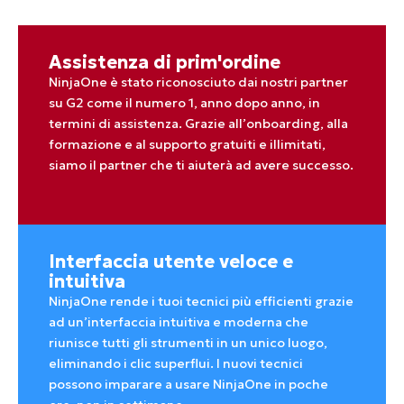
Assistenza di prim'ordine
NinjaOne è stato riconosciuto dai nostri partner
su G2 come il numero 1, anno dopo anno, in
termini di assistenza. Grazie all’onboarding, alla
formazione e al supporto gratuiti e illimitati,
siamo il partner che ti aiuterà ad avere successo.
Interfaccia utente veloce e
intuitiva
NinjaOne rende i tuoi tecnici più efficienti grazie
ad un’interfaccia intuitiva e moderna che
riunisce tutti gli strumenti in un unico luogo,
eliminando i clic superflui. I nuovi tecnici
possono imparare a usare NinjaOne in poche