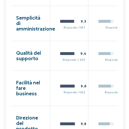
Semplicità
9,3
8,2
di
Risposte: 1.187
Risposte: 71
amministrazione
Qualità del
9,4
8,1
supporto
Risposte: 1.253
Risposte: 75
Facilità nel
9,6
8,3
fare
Risposte: 1.162
Risposte: 68
business
Direzione
del
9,8
7,5
prodotto