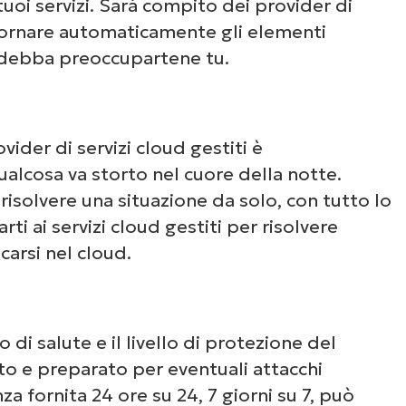
Guarda NinjaOne in
tuoi servizi. Sarà compito dei provider di
giornare automaticamente gli elementi
azione
n debba preoccupartene tu.
un’occhiata alle nostre demo on-demand per v
e NinjaOne semplifica attività IT come la gest
vider di servizi cloud gestiti è
li endpoint, il patching, l’MDM, il ticketing e a
lcosa va storto nel cuore della notte.
ancora.
isolvere una situazione da solo, con tutto lo
rti ai servizi cloud gestiti per risolvere
arsi nel cloud.
Scopri le demo
o di salute e il livello di protezione del
o e preparato per eventuali attacchi
nza fornita 24 ore su 24, 7 giorni su 7, può