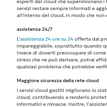
esperti del cloud che supervisionano i 
servizi restare sempre informati e ag
all’interno del cloud, in modo che no
assistenza 24/7
Dai 
com
L’
assistenza 24 ore su 24
offerta dai pro
deg
impareggiabile, soprattutto quando qua
Invece di doverti preoccupare di come r
stress che ne può derivare, potrai affida
qualsiasi problema che potrebbe verific
Maggiore sicurezza della rete cloud
I servizi cloud gestiti migliorano lo stat
cloud, contribuendo a renderlo protett
informatici e minacce. Inoltre, l’assiste