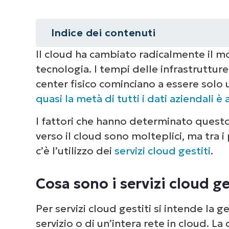
Indice dei contenuti
Il cloud ha cambiato radicalmente il mo
Riepilogo
tecnologia. I tempi delle infrastruttu
Cosa sono i servizi cloud gestiti?
center fisico cominciano a essere solo
quasi la metà di tutti i dati aziendali è 
Chi utilizza i servizi cloud gestiti?
I fattori che hanno determinato quest
5 vantaggi dei servizi cloud gestit
verso il cloud sono molteplici, ma tra i 
c’è l’utilizzo dei
servizi cloud gestiti
.
5 cose da considerare quando si sce
Cosa sono i servizi cloud ge
Offri servizi cloud gestiti con l’ai
Per servizi cloud gestiti si intende la g
servizio o di un’intera rete in cloud. La