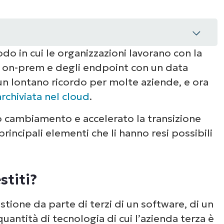
do in cui le organizzazioni lavorano con la
re on-prem e degli endpoint con un data
 un lontano ricordo per molte aziende, e ora
archiviata nel cloud
.
o cambiamento e accelerato la transizione
i
principali elementi che li hanno resi possibili
glie un fornitore di servizi cloud gestiti
stiti?
uto di NinjaOne
estione da parte di terzi di un software, di un
 quantità di tecnologia di cui l’azienda terza è