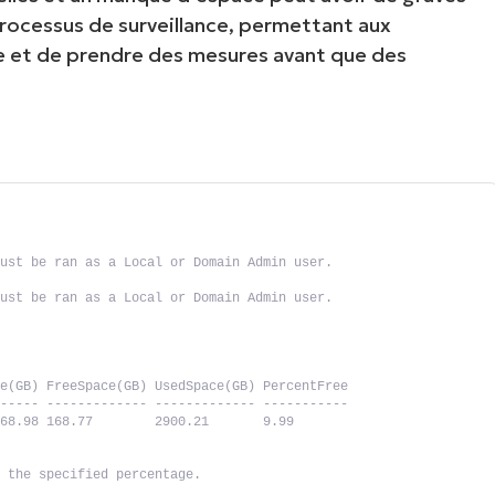
processus de surveillance, permettant aux
bre et de prendre des mesures avant que des
Must be ran as a Local or Domain Admin user.
Must be ran as a Local or Domain Admin user.
ze(GB) FreeSpace(GB) UsedSpace(GB) PercentFree
------ ------------- ------------- -----------
068.98 168.77        2900.21       9.99
w the specified percentage.