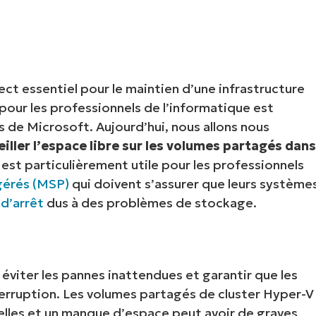
IALE
OMMERCIALE
VIDÉO DE DÉMONSTRATION
VIDÉO DE
OMMERCIALE
VIDÉO DE
TEFORME
OMMERCIALE
VIDÉO DE
ect essentiel pour le maintien d’une infrastructure
 pour les professionnels de l’informatique est
 de Microsoft. Aujourd’hui, nous allons nous
eiller l’espace libre sur les volumes partagés dan
t est particulièrement utile pour les professionnels
 gérés (MSP)
qui doivent s’assurer que leurs système
d’arrêt
dus à des problèmes de stockage.
 éviter les pannes inattendues et garantir que les
terruption. Les volumes partagés de cluster Hyper-V
lles et un manque d’espace peut avoir de graves