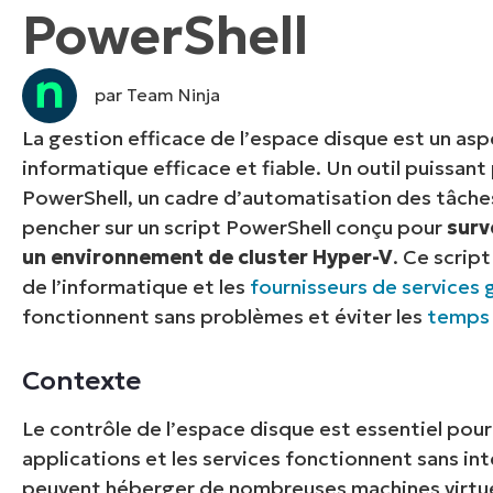
PowerShell
CONTACTER NOTRE ÉQUIPE COMMERC
CONTACTER NOTRE ÉQUIPE C
CONTACTER NOTRE ÉQUIPE C
FEUILLE DE ROUTE PRODUIT
DÉMONSTRATION
PLA
DÉMONSTRATION
CONTACTER NOTRE ÉQUIPE C
par Team Ninja
DÉMONSTRATION
La gestion efficace de l’espace disque est un asp
informatique efficace et fiable. Un outil puissant
PowerShell, un cadre d’automatisation des tâches
pencher sur un script PowerShell conçu pour
surv
un environnement de cluster Hyper-V
. Ce scrip
de l’informatique et les
fournisseurs de services
fonctionnent sans problèmes et éviter les
temps 
Contexte
Le contrôle de l’espace disque est essentiel pour
applications et les services fonctionnent sans in
peuvent héberger de nombreuses machines virtue