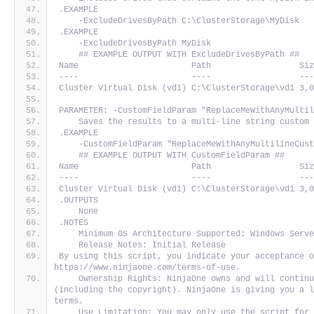
.EXAMPLE
    -ExcludeDrivesByPath C:\ClusterStorage\MyDisk
.EXAMPLE
    -ExcludeDrivesByPath MyDisk
    ## EXAMPLE OUTPUT WITH ExcludeDrivesByPath ##
Name                       Path                  Si
----                       ----                  --
Cluster Virtual Disk (vd1) C:\ClusterStorage\vd1 3,
PARAMETER: -CustomFieldParam "ReplaceMeWithAnyMulti
    Saves the results to a multi-line string custom
.EXAMPLE
    -CustomFieldParam "ReplaceMeWithAnyMultilineCus
    ## EXAMPLE OUTPUT WITH CustomFieldParam ##
Name                       Path                  Si
----                       ----                  --
Cluster Virtual Disk (vd1) C:\ClusterStorage\vd1 3,
.OUTPUTS
    None
.NOTES
    Minimum OS Architecture Supported: Windows Serv
    Release Notes: Initial Release
By using this script, you indicate your acceptance o
https://www.ninjaone.com/terms-of-use.
    Ownership Rights: NinjaOne owns and will continu
(including the copyright). NinjaOne is giving you a l
terms. 
    Use Limitation: You may only use the script for 