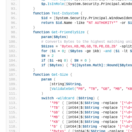
$p
.
IsInRole
([
System.Security.Principal.Wind
}
function
Test-IsSystem
{
$id
 = 
[
System.Security.Principal.WindowsIde
return
$id
.Name -like 
"NT AUTHORITY*"
 -or 
$
}
function
Get-FriendlySize
{
param
(
$Bytes
)
# Converts Bytes to the highest matching un
$Sizes
 = 
'Bytes,KB,MB,GB,TB,PB,EB,ZB'
 -spli
for
(
$i
 = 
0
; 
(
$Bytes
 -ge 1kb
)
 -
and
(
$i
 -lt 
$N
 = 
2
if
(
$i
 -eq 
0
)
{
$N
 = 
0
}
if
(
$Bytes
)
{
"
$([System.Math]::Round($Byte
}
function
Get-Size
{
param
(
[
string
]
$String
,
[
ValidateSet
(
"PB"
, 
"TB"
, 
"GB"
, 
"MB"
, 
"K
)
switch
 -
wildcard
(
$String
)
{
'*PB'
{
[
int64
]
$
(
$String
 -replace 
'[^\d
'*TB'
{
[
int64
]
$
(
$String
 -replace 
'[^\d
'*GB'
{
[
int64
]
$
(
$String
 -replace 
'[^\d
'*MB'
{
[
int64
]
$
(
$String
 -replace 
'[^\d
'*KB'
{
[
int64
]
$
(
$String
 -replace 
'[^\d
'*B'
{
[
int64
]
$
(
$String
 -replace 
'[^\d+
'*Bytes'
{
[
int64
]
$
(
$String
 -replace 
'[