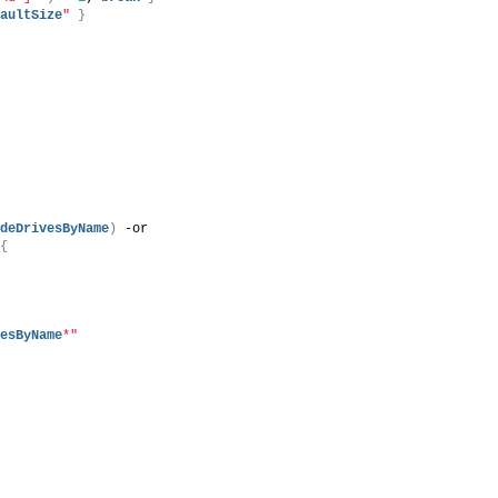
faultSize
"
}
d
udeDrivesByName
)
 -or 
{
vesByName
*"
d