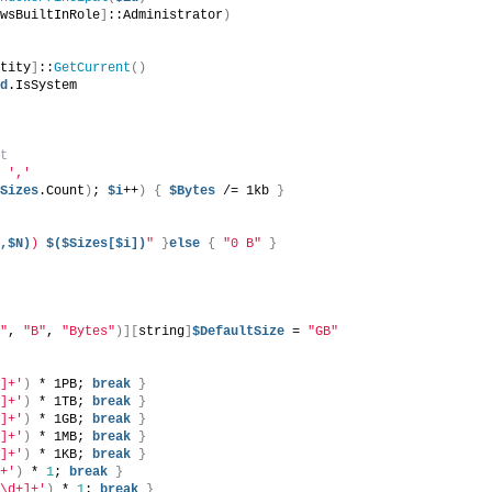
owsBuiltInRole
]
::Administrator
)
ntity
]
::
GetCurrent
()
id
.IsSystem
it
t 
','
$Sizes
.Count
)
; 
$i
++
)
{
$Bytes
 /= 1kb 
}
s,$N)
) 
$($Sizes[$i])
"
}
else
{
"0 B"
}
B"
, 
"B"
, 
"Bytes"
)][
string
]
$DefaultSize
 = 
"GB"
+]+'
)
 * 1PB; 
break
}
+]+'
)
 * 1TB; 
break
}
+]+'
)
 * 1GB; 
break
}
+]+'
)
 * 1MB; 
break
}
+]+'
)
 * 1KB; 
break
}
]+'
)
 * 
1
; 
break
}
^\d+]+'
)
 * 
1
; 
break
}