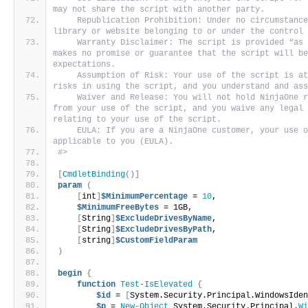
may not share the script with another party. 
    Republication Prohibition: Under no circumstance
library or website belonging to or under the control
    Warranty Disclaimer: The script is provided “as 
makes no promise or guarantee that the script will be
expectations. 
    Assumption of Risk: Your use of the script is at
risks in using the script, and you understand and as
    Waiver and Release: You will not hold NinjaOne r
from your use of the script, and you waive any legal 
relating to your use of the script. 
    EULA: If you are a NinjaOne customer, your use o
applicable to you (EULA).
#>
[
CmdletBinding
()]
param
(
[
int
]
$MinimumPercentage
 = 
10
,
$MinimumFreeBytes
 = 1GB,
[
String
]
$ExcludeDrivesByName
,
[
String
]
$ExcludeDrivesByPath
,
[
string
]
$CustomFieldParam
)
begin
{
function
Test-IsElevated
{
$id
 = 
[
System.Security.Principal.WindowsIde
$p
 = 
New-Object
 System.Security.Principal.
W