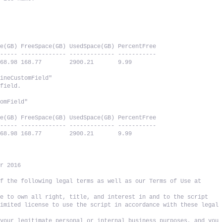
ze(GB) FreeSpace(GB) UsedSpace(GB) PercentFree
------ ------------- ------------- -----------
068.98 168.77        2900.21       9.99
lineCustomField"
 field.
tomField"
ze(GB) FreeSpace(GB) UsedSpace(GB) PercentFree
------ ------------- ------------- -----------
068.98 168.77        2900.21       9.99
er 2016
f the following legal terms as well as our Terms of Use at 
e to own all right, title, and interest in and to the script 
imited license to use the script in accordance with these legal 
your legitimate personal or internal business purposes, and you 