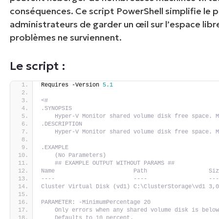
conséquences. Ce script PowerShell simplifie le 
administrateurs de garder un œil sur l’espace li
problèmes ne surviennent.
Le script :
Requires -Version 
5.1
<#
.SYNOPSIS
    Hyper-V Monitor shared volume disk free space. 
.DESCRIPTION
    Hyper-V Monitor shared volume disk free space. 
.EXAMPLE
    (No Parameters)
    ## EXAMPLE OUTPUT WITHOUT PARAMS ##
Name                       Path                  Si
----                       ----                  --
Cluster Virtual Disk (vd1) C:\ClusterStorage\vd1 3,
PARAMETER: -MinimumPercentage 20
    Only errors when any shared volume disk is belo
    Defaults to 10 percent.