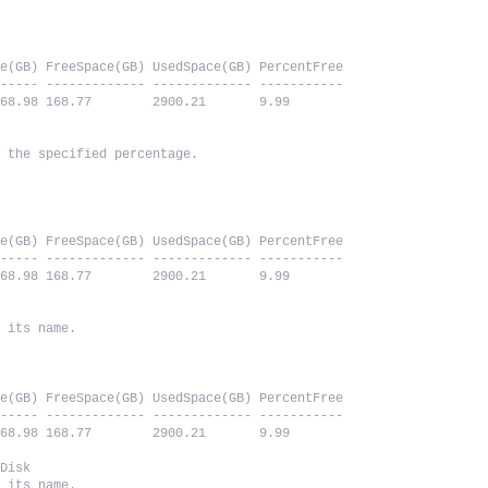
ze(GB) FreeSpace(GB) UsedSpace(GB) PercentFree
------ ------------- ------------- -----------
068.98 168.77        2900.21       9.99
w the specified percentage.
ze(GB) FreeSpace(GB) UsedSpace(GB) PercentFree
------ ------------- ------------- -----------
068.98 168.77        2900.21       9.99
n its name.
ze(GB) FreeSpace(GB) UsedSpace(GB) PercentFree
------ ------------- ------------- -----------
068.98 168.77        2900.21       9.99
yDisk
n its name.