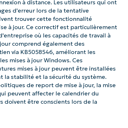
nexion à distance. Les utilisateurs qui ont
s d'erreur lors de la tentative
ivent trouver cette fonctionnalité
ise à jour. Ce correctif est particulièrement
entreprise où les capacités de travail à
 à jour comprend également des
etien via KB5058546, améliorant les
les mises à jour Windows. Ces
z avec les analyses de KB pilotées pa
tures mises à jour peuvent être installées
NinjaOne !
 la stabilité et la sécurité du système.
olitiques de report de mise à jour, la mise
Prénom
 peuvent affecter le calendrier du
et
Nom*
 doivent être conscients lors de la
Business
email*
Phone