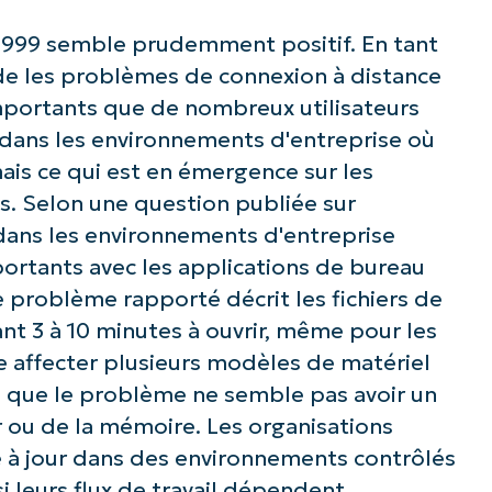
number*
999 semble prudemment positif. En tant
Pays
rde les problèmes de connexion à distance
 importants que de nombreux utilisateurs
Company
 dans les environnements d'entreprise où
name*
 mais ce qui est en émergence sur les
. Selon une question publiée sur
 dans les environnements d'entreprise
ortants avec les applications de bureau
e problème rapporté décrit les fichiers de
nant 3 à 10 minutes à ouvrir, même pour les
le affecter plusieurs modèles de matériel
n que le problème ne semble pas avoir un
r ou de la mémoire. Les organisations
e à jour dans des environnements contrôlés
i leurs flux de travail dépendent