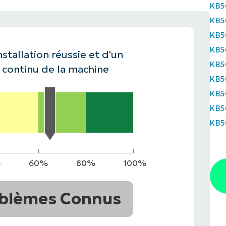
KB5
KB5
IALE
OMMERCIALE
VIDÉO DE DÉMONSTRATION
VIDÉO DE
OMMERCIALE
VIDÉO DE
TEFORME
KB5
OMMERCIALE
VIDÉO DE
KB5
nstallation réussie et d'un
KB5
continu de la machine
KB5
KB5
KB5
KB5
%
60%
80%
100%
blèmes Connus