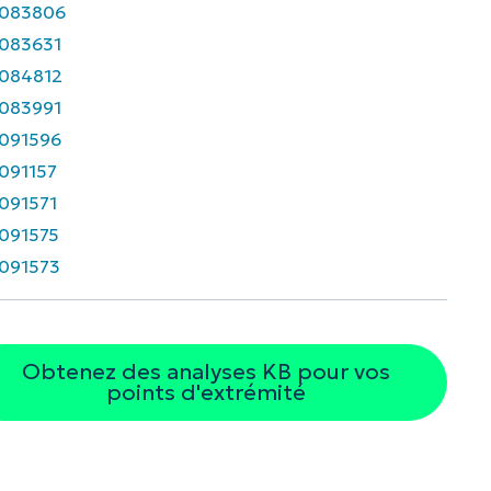
083806
083631
084812
083991
091596
091157
091571
091575
091573
Obtenez des analyses KB pour vos
points d'extrémité