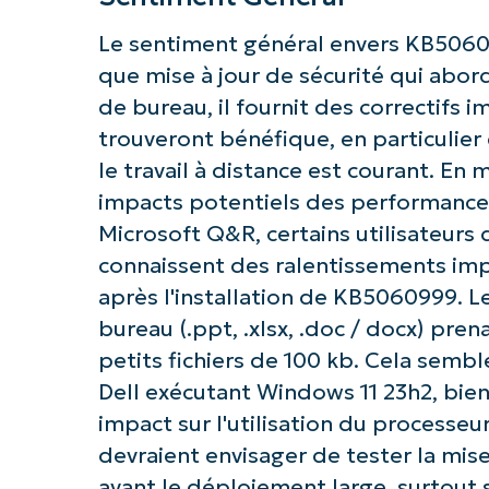
Le sentiment général envers KB5060
que mise à jour de sécurité qui abo
de bureau, il fournit des correctifs
trouveront bénéfique, en particulier
le travail à distance est courant. En
impacts potentiels des performances
Microsoft Q&R, certains utilisateurs
connaissent des ralentissements imp
après l'installation de KB5060999. L
bureau (.ppt, .xlsx, .doc / docx) pre
petits fichiers de 100 kb. Cela semb
Dell exécutant Windows 11 23h2, bie
impact sur l'utilisation du processeu
devraient envisager de tester la mis
avant le déploiement large, surtout s