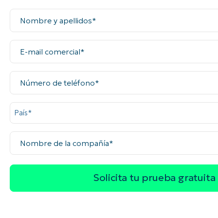
Nombre
CONTACTO DE VENTAS
MIR
y
CONTACTO DE VENTAS
CONTACTO DE VENTAS
MIRA UNA 
MIR
CONTACTO DE VENTAS
MIR
apellidos
PLATAFORMA
E-
mail
comercial
Número
de
teléfono
País
Nombre
de
la
compañía