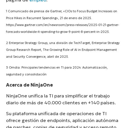
1
Comunicado de prensa de Gartner, «CIOs to Focus Budget Increases on
Price Hikes in Recurrent Spending», 21 de enero de 2025.
https://www.gartner.com/en/newsroom/press-releases/2025-01-21-gartner-
forecasts-worldwide-it-spending-to-grow-9-point-8-percent-in-2025.
2
Enterprise Strategy Group, una división de TechTarget, Enterprise Strategy
Group Research Report, The Growing Role of AI in Endpoint Management
and Security Convergence, abril de 2025.
3
Omdia: Principales tendencias en TI para 2024: Automatización,
seguridad y consolidación
Acerca de NinjaOne
NinjaOne unifica la TI para simplificar el trabajo
diario de más de 40.000 clientes en +140 países.
Su plataforma unificada de operaciones de TI
ofrece gestión de endpoints, aplicación autónoma
de parches, copias de seguridad y acceso remoto