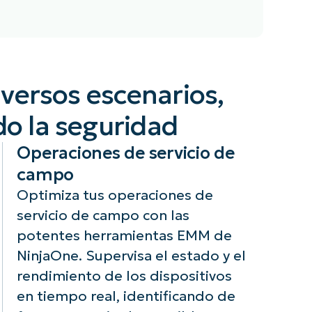
s equipos de
NinjaOne EMM
 pueden
automatiza la
versos escenarios,
agnosticar y
aplicación de
solver
políticas de
o la seguridad
oblemas de
seguridad y uso
rma remota en
en todos los
Operaciones de servicio de
spositivos
dispositivos
campo
viles
gestionados.
ilizando las
Esta
Optimiza tus operaciones de
tentes
automatización
servicio de campo con las
rramientas de
reduce la carga
potentes herramientas EMM de
solución de
administrativa
NinjaOne. Supervisa el estado y el
oblemas de
del personal
njaOne. Esto
informático y
rendimiento de los dispositivos
duce el
garantiza una
en tiempo real, identificando de
empo de
aplicación