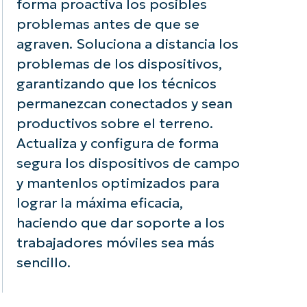
forma proactiva los posibles
actividad y
coherente de
problemas antes de que se
jora la
las políticas,
agraven. Soluciona a distancia los
oductividad
mejorando la
 los usuarios al
seguridad
problemas de los dispositivos,
oporcionarles
general y la
garantizando que los técnicos
a asistencia a
eficacia
permanezcan conectados y sean
empo sin
operativa.
productivos sobre el terreno.
cesidad de
Actualiza y configura de forma
ceder
sicamente al
segura los dispositivos de campo
spositivo.
y mantenlos optimizados para
lograr la máxima eficacia,
haciendo que dar soporte a los
trabajadores móviles sea más
sencillo.