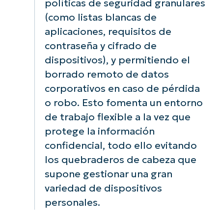
políticas de seguridad granulares
simplifica la
ayudan a
(como listas blancas de
administración
salvaguardar l
aplicaciones, requisitos de
de TI y mejora la
datos
visibilidad en
confidenciale
contraseña y cifrado de
toda la empresa.
de la empresa
dispositivos), y permitiendo el
incluso en cas
borrado remoto de datos
de pérdida o
corporativos en caso de pérdida
robo de los
o robo. Esto fomenta un entorno
dispositivos.
de trabajo flexible a la vez que
protege la información
confidencial, todo ello evitando
los quebraderos de cabeza que
supone gestionar una gran
variedad de dispositivos
personales.