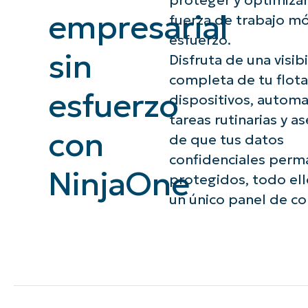
proteger y optimizar
empresarial
fuerza de trabajo móv
CONTACTO DE VENTAS
MIR
CONTACTO DE VENTAS
CONTACTO DE VENTAS
MIRA UNA 
MIR
CONTACTO DE VENTAS
MIR
esfuerzo.
PLATAFORMA
sin
Disfruta de una visib
completa de tu flot
esfuerzo
dispositivos, automa
tareas rutinarias y a
con
de que tus datos
confidenciales perm
NinjaOne
protegidos, todo el
un único panel de co