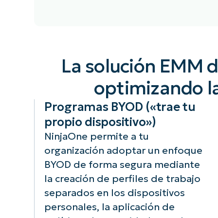
Las soluciones
Con las
EMM de
soluciones de
La solución EMM d
NinjaOne
movilidad
ofrecen un único
empresarial d
optimizando l
panel de control
NinjaOne, las
para la gestión
organizacione
Programas BYOD («trae tu
de todos los
pueden aplica
propio dispositivo»)
endpoints,
sólidas polític
incluyendo
de seguridad
NinjaOne permite a tu
dispositivos
como el borra
organización adoptar un enfoque
móviles,
remoto, el
BYOD de forma segura mediante
portátiles y
cifrado de
la creación de perfiles de trabajo
ordenadores de
dispositivos y 
sobremesa. Este
protección po
separados en los dispositivos
enfoque
contraseña.
personales, la aplicación de
unificado
Estos controle