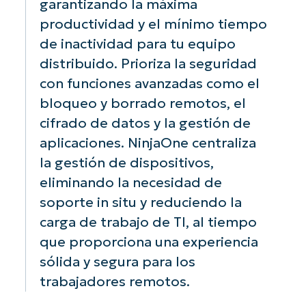
garantizando la máxima
garantiza que
in
acceso a las
productividad y el mínimo tiempo
todos los
me
os
últimas
de inactividad para tu equipo
dispositivos se
pr
versiones y
adhieren a las
de
s
parches de
distribuido. Prioriza la seguridad
normas
pr
software,
con funciones avanzadas como el
requeridas,
un
o
reduciendo las
bloqueo y borrado remotos, el
mitigando los
ti
vulnerabilidades.
cifrado de datos y la gestión de
riesgos de
ne
aplicaciones. NinjaOne centraliza
cumplimiento.
ac
fí
la gestión de dispositivos,
di
eliminando la necesidad de
soporte in situ y reduciendo la
carga de trabajo de TI, al tiempo
que proporciona una experiencia
sólida y segura para los
trabajadores remotos.