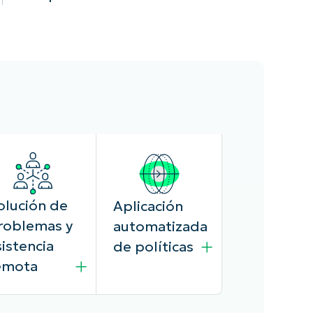
olución de
Aplicación
roblemas y
automatizada
sistencia
de políticas
emota