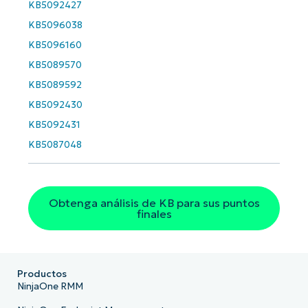
KB5092427
KB5096038
KB5096160
KB5089570
KB5089592
KB5092430
KB5092431
KB5087048
Obtenga análisis de KB para sus puntos
finales
Productos
NinjaOne RMM