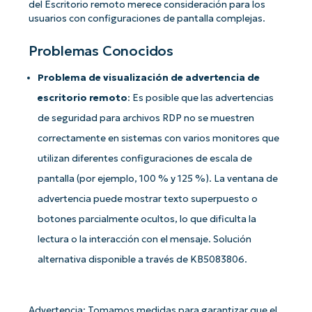
del Escritorio remoto merece consideración para los
usuarios con configuraciones de pantalla complejas.
Problemas Conocidos
Problema de visualización de advertencia de
¡Empiece con los análisis de KB
escritorio remoto
: Es posible que las advertencias
basados en IA de NinjaOne!
First
de seguridad para archivos RDP no se muestren
and
correctamente en sistemas con varios monitores que
last
name*
utilizan diferentes configuraciones de escala de
Business
email*
pantalla (por ejemplo, 100 % y 125 %). La ventana de
advertencia puede mostrar texto superpuesto o
Phone
number*
botones parcialmente ocultos, lo que dificulta la
lectura o la interacción con el mensaje. Solución
País
alternativa disponible a través de KB5083806.
Company
name*
Advertencia: Tomamos medidas para garantizar que el