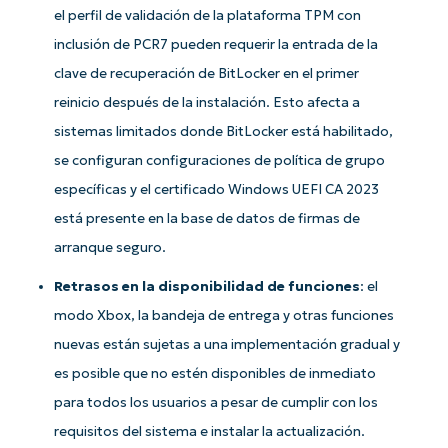
el perfil de validación de la plataforma TPM con
inclusión de PCR7 pueden requerir la entrada de la
clave de recuperación de BitLocker en el primer
reinicio después de la instalación. Esto afecta a
sistemas limitados donde BitLocker está habilitado,
se configuran configuraciones de política de grupo
específicas y el certificado Windows UEFI CA 2023
¡Empiece con los análisis de KB
está presente en la base de datos de firmas de
basados en IA de NinjaOne!
arranque seguro.
First
and
Retrasos en la disponibilidad de funciones
: el
last
name*
modo Xbox, la bandeja de entrega y otras funciones
Business
email*
nuevas están sujetas a una implementación gradual y
es posible que no estén disponibles de inmediato
Phone
number*
para todos los usuarios a pesar de cumplir con los
requisitos del sistema e instalar la actualización.
País