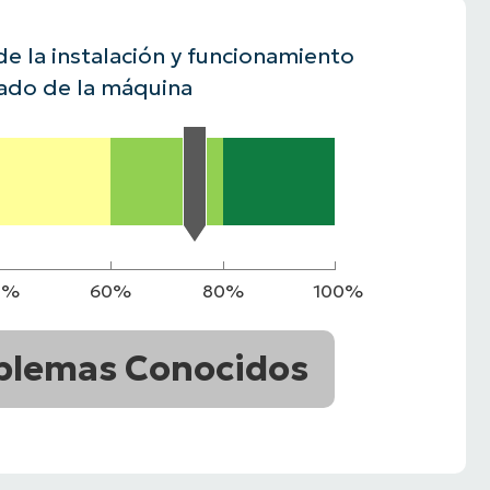
A UNA DEMO
DEMO
A UNA DEMO
RUTA DEL PRODUCTO
de la instalación y funcionamiento
A UNA DEMO
ado de la máquina
0%
60%
80%
100%
blemas Conocidos