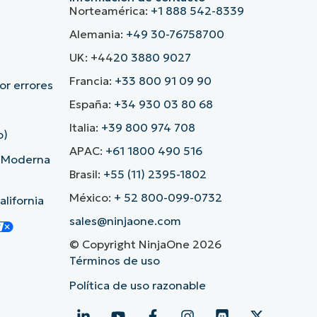
Norteamérica:
+1 888 542-8339
Alemania:
+49 30-76758700
UK: +44
20 3880 9027
Francia:
+33 800 91 09 90
r errores
España:
+34 930 03 80 68
Italia:
+39 800 974 708
o)
APAC:
+61 1800 490 516
d Moderna
Brasil:
+55 (11) 2395-1802
México:
+ 52 800-099-0732
lifornia
sales@ninjaone.com
© Copyright NinjaOne 2026
Términos de uso
Política de uso razonable