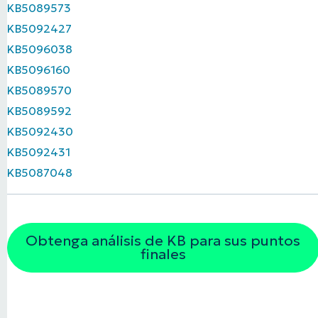
KB5089573
KB5092427
KB5096038
KB5096160
KB5089570
KB5089592
KB5092430
KB5092431
KB5087048
Obtenga análisis de KB para sus puntos
finales