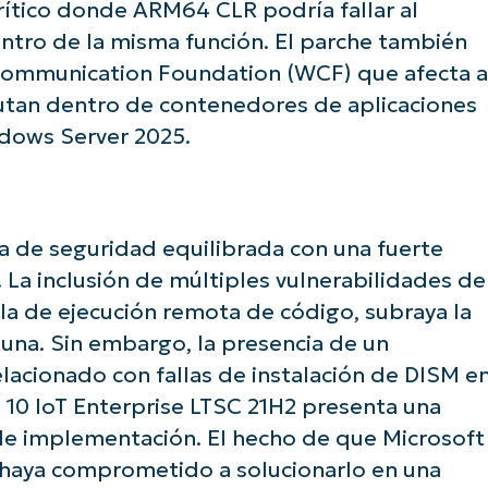
and
ítico donde ARM64 CLR podría fallar al
last
name*
tro de la misma función. El parche también
Business
ommunication Foundation (WCF) que afecta a
email*
utan dentro de contenedores de aplicaciones
Phone
dows Server 2025.
number*
País
a de seguridad equilibrada con una fuerte
Company
name*
. La inclusión de múltiples vulnerabilidades de
alla de ejecución remota de código, subraya la
una. Sin embargo, la presencia de un
cionado con fallas de instalación de DISM e
10 IoT Enterprise LTSC 21H2 presenta una
 de implementación. El hecho de que Microsoft
 haya comprometido a solucionarlo en una