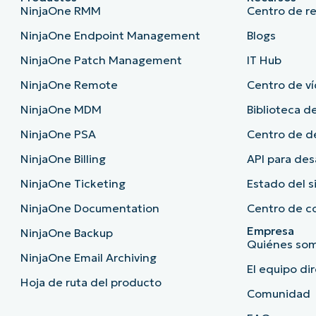
NinjaOne RMM
Centro de r
NinjaOne Endpoint Management
Blogs
NinjaOne Patch Management
IT Hub
NinjaOne Remote
Centro de ví
NinjaOne MDM
Biblioteca de
NinjaOne PSA
Centro de 
NinjaOne Billing
API para des
NinjaOne Ticketing
Estado del 
NinjaOne Documentation
Centro de c
Empresa
NinjaOne Backup
Quiénes so
NinjaOne Email Archiving
El equipo di
Hoja de ruta del producto
Comunidad