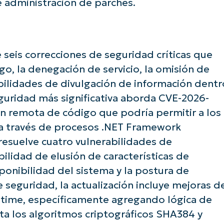
 administración de parches.
 seis correcciones de seguridad críticas que
o, la denegación de servicio, la omisión de
bilidades de divulgación de información dentr
uridad más significativa aborda CVE-2026-
ón remota de código que podría permitir a los
o a través de procesos .NET Framework
esuelve cuatro vulnerabilidades de
bilidad de elusión de características de
ponibilidad del sistema y la postura de
 seguridad, la actualización incluye mejoras d
untime, específicamente agregando lógica de
e con los análisis de KB basados en IA de N
ta los algoritmos criptográficos SHA384 y
First