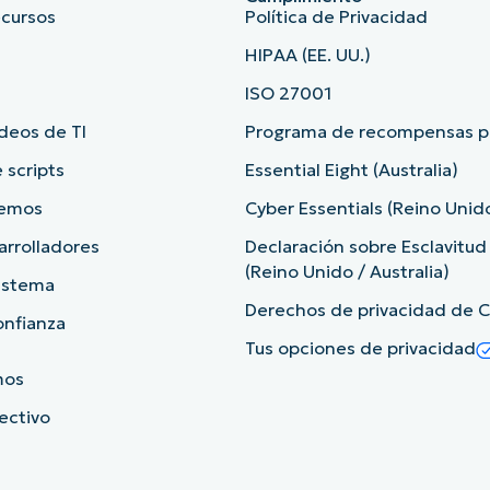
ecursos
Política de Privacidad
HIPAA (EE. UU.)
ISO 27001
deos de TI
Programa de recompensas po
 scripts
Essential Eight (Australia)
demos
Cyber Essentials (Reino Unid
arrolladores
Declaración sobre Esclavitu
(Reino Unido / Australia)
sistema
Derechos de privacidad de Ca
onfianza
Tus opciones de privacidad
mos
rectivo