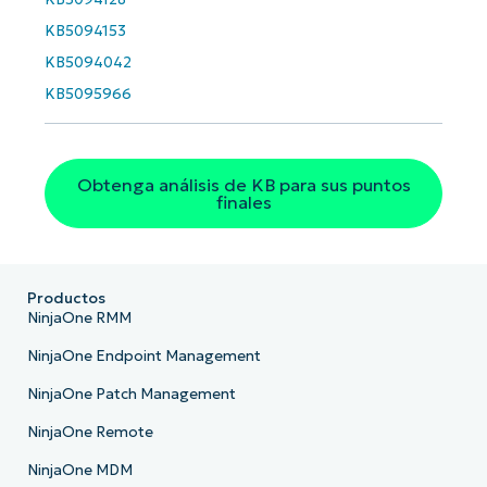
Phone
number*
KB5094153
KB5094042
País
KB5095966
Company
name*
Obtenga análisis de KB para sus puntos
finales
Productos
NinjaOne RMM
NinjaOne Endpoint Management
NinjaOne Patch Management
NinjaOne Remote
NinjaOne MDM