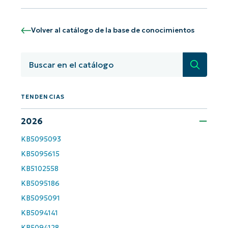
Volver al catálogo de la base de conocimientos
Búsqued
TENDENCIAS
2026
KB5095093
¡Empiece con los análisis de KB
KB5095615
basados en IA de NinjaOne!
First
KB5102558
and
KB5095186
last
name*
KB5095091
Business
email*
KB5094141
KB5094128