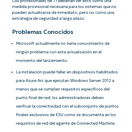
Los profesionales de TI deberían ver esto como una
medida provisional necesaria para los sistemas que no
pueden actualizarse de inmediato, pero no como una
estrategia de seguridad a largo plazo.
Problemas Conocidos
Microsoft actualmente no tiene conocimiento de
ningún problema con esta actualización en el
momento del lanzamiento.
La instalación puede fallar en dispositivos habilitados
¡Empiece con los análisis de KB
para Azure Arc que ejecutan Windows Server 2012 a
basados en IA de NinjaOne!
menos que se cumplan requisitos específicos del
First
punto final de red; los administradores deben
and
last
verificar la conectividad con el subconjunto de puntos
name*
Business
finales exclusivos de ESU como se documenta en los
email*
requisitos de red del agente de Connected Machine.
Phone