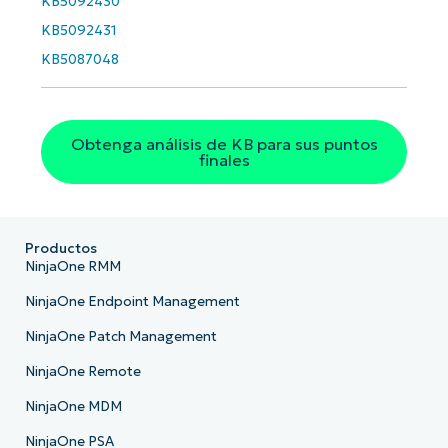
KB5092430
KB5092431
KB5087048
Obtenga análisis de KB para sus puntos
finales
Productos
NinjaOne RMM
NinjaOne Endpoint Management
NinjaOne Patch Management
NinjaOne Remote
NinjaOne MDM
NinjaOne PSA