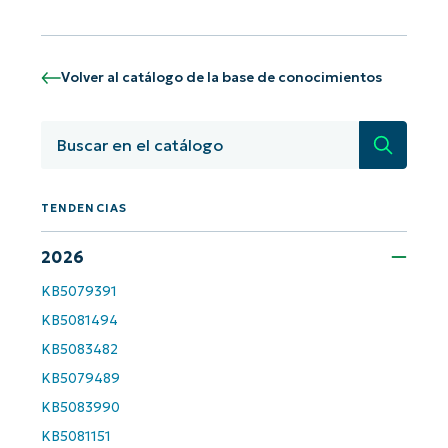
Volver al catálogo de la base de conocimientos
Búsqued
TENDENCIAS
2026
¡Empiece con los análisis de KB
KB5079391
basados en IA de NinjaOne!
KB5081494
First
KB5083482
and
last
KB5079489
name*
Business
KB5083990
email*
KB5081151