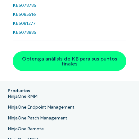
Phone
KB5078785
number*
KB5085516
KB5081277
País
KB5078885
Company
name*
Obtenga análisis de KB para sus puntos
finales
Productos
NinjaOne RMM
NinjaOne Endpoint Management
NinjaOne Patch Management
NinjaOne Remote