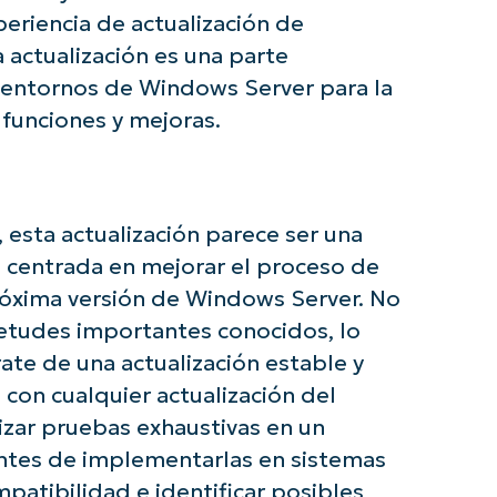
e con los análisis de KB basados en IA de N
periencia de actualización de
First
a actualización es una parte
and
last
 entornos de Windows Server para la
name*
Business
 funciones y mejoras.
email*
Phone
number*
esta actualización parece ser una
País
va centrada en mejorar el proceso de
próxima versión de Windows Server. No
Company
etudes importantes conocidos, lo
name*
ate de una actualización estable y
con cualquier actualización del
izar pruebas exhaustivas en un
ntes de implementarlas en sistemas
patibilidad e identificar posibles