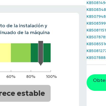
KB508149
A UNA DEMO
KB508348
DEMO
A UNA DEMO
RUTA DEL PRODUCTO
A UNA DEMO
KB507948
KB508399
o de la instalación y
KB508115
inuado de la máquina
KB507878
KB508551
KB508127
KB507888
60%
80%
100%
Obten
rece estable