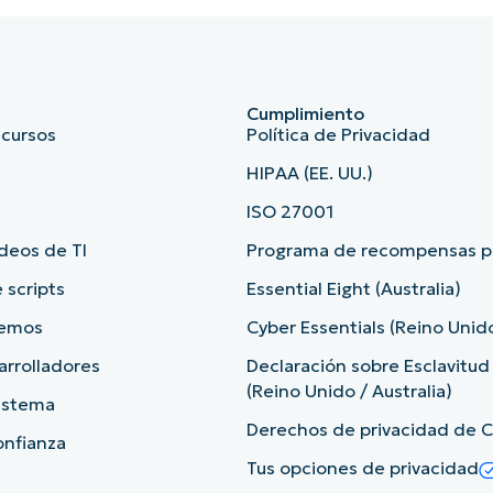
Cumplimiento
ecursos
Política de Privacidad
HIPAA (EE. UU.)
ISO 27001
deos de TI
Programa de recompensas po
 scripts
Essential Eight (Australia)
demos
Cyber Essentials (Reino Unid
arrolladores
Declaración sobre Esclavitu
(Reino Unido / Australia)
sistema
Derechos de privacidad de Ca
onfianza
Tus opciones de privacidad