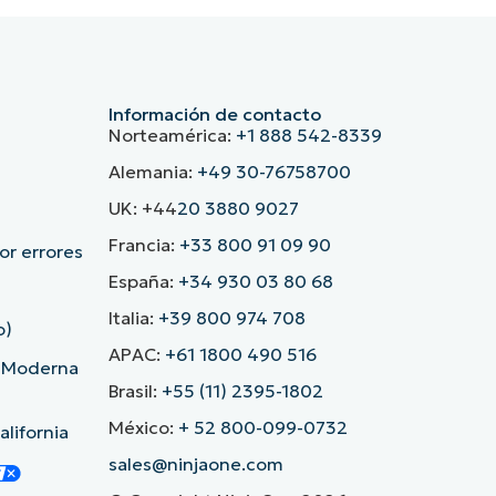
Información de contacto
Norteamérica:
+1 888 542-8339
Alemania:
+49 30-76758700
UK: +44
20 3880 9027
Francia:
+33 800 91 09 90
r errores
España:
+34 930 03 80 68
Italia:
+39 800 974 708
o)
APAC:
+61 1800 490 516
d Moderna
Brasil:
+55 (11) 2395-1802
México:
+ 52 800-099-0732
lifornia
sales@ninjaone.com