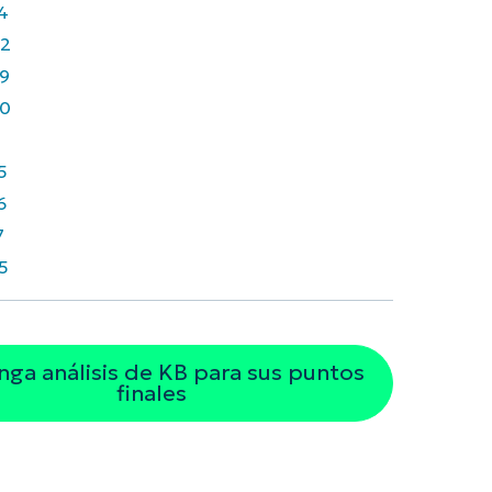
4
2
9
0
1
5
6
7
5
ga análisis de KB para sus puntos
finales