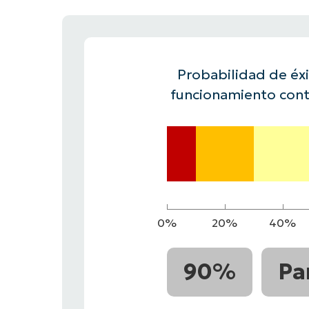
CONTACTO DE VENTAS
MIR
CONTACTO DE VENTAS
CONTACTO DE VENTAS
MIRA UNA 
MIR
CONTACTO DE VENTAS
MIR
PLATAFORMA
Probabilidad de éxit
funcionamiento cont
0%
20%
40%
90%
Pa