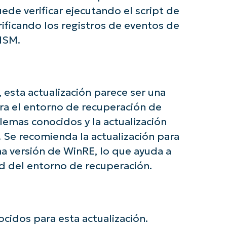
last
name*
ede verificar ejecutando el script de
Business
ificando los registros de eventos de
email*
ISM.
Phone
number*
País
esta actualización parece ser una
ara el entorno de recuperación de
Company
name*
emas conocidos y la actualización
. Se recomienda la actualización para
ma versión de WinRE, lo que ayuda a
ad del entorno de recuperación.
idos para esta actualización.