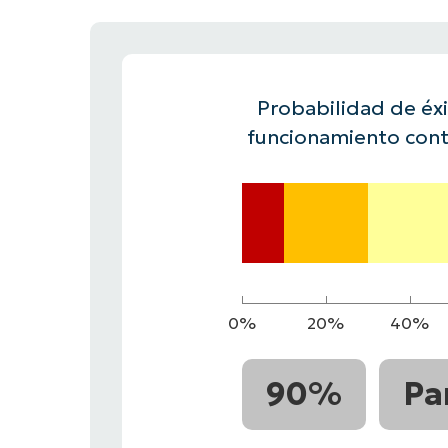
CONTACTO DE VENTAS
MIR
CONTACTO DE VENTAS
CONTACTO DE VENTAS
MIRA UNA 
MIR
CONTACTO DE VENTAS
MIR
PLATAFORMA
Probabilidad de éxit
funcionamiento cont
0%
20%
40%
90%
Pa