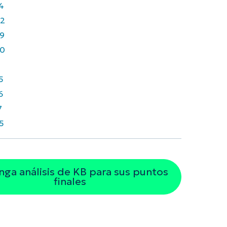
4
2
9
0
1
5
6
7
5
ga análisis de KB para sus puntos
finales