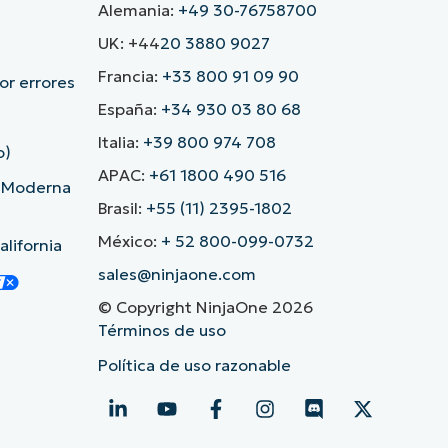
Alemania:
+49 30-76758700
UK: +44
20 3880 9027
Francia:
+33 800 91 09 90
r errores
España:
+34 930 03 80 68
Italia:
+39 800 974 708
o)
APAC:
+61 1800 490 516
d Moderna
Brasil:
+55 (11) 2395-1802
México:
+ 52 800-099-0732
lifornia
sales@ninjaone.com
© Copyright NinjaOne 2026
Términos de uso
Política de uso razonable