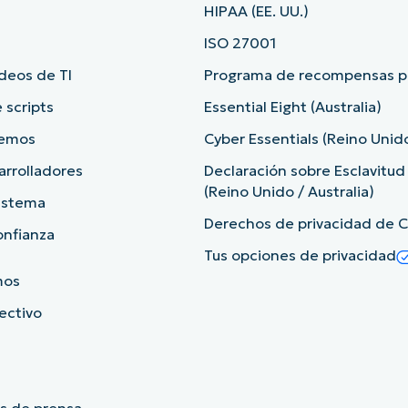
HIPAA (EE. UU.)
ISO 27001
deos de TI
Programa de recompensas po
 scripts
Essential Eight (Australia)
demos
Cyber Essentials (Reino Unid
arrolladores
Declaración sobre Esclavitu
(Reino Unido / Australia)
sistema
Derechos de privacidad de Ca
onfianza
Tus opciones de privacidad
mos
rectivo