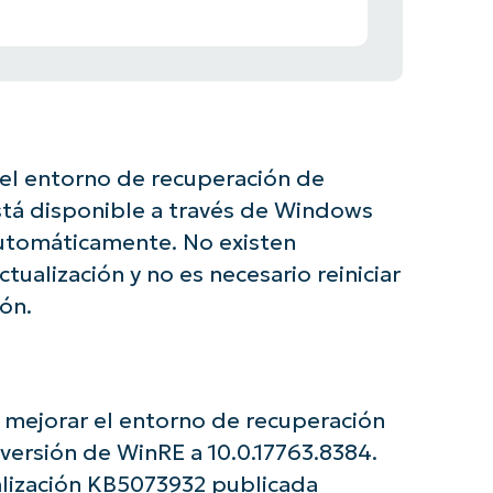
n el entorno de recuperación de
stá disponible a través de Windows
automáticamente. No existen
ctualización y no es necesario reiniciar
ión.
s mejorar el entorno de recuperación
e con los análisis de KB basados en IA de N
versión de WinRE a 10.0.17763.8384.
First
and
ualización KB5073932 publicada