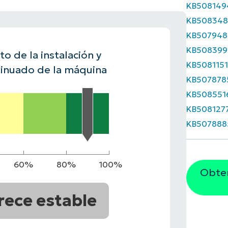
KB508149
A UNA DEMO
KB508348
DEMO
A UNA DEMO
RUTA DEL PRODUCTO
A UNA DEMO
KB507948
KB508399
o de la instalación y
KB508115
inuado de la máquina
KB507878
KB508551
KB508127
KB507888
60%
80%
100%
Obten
rece estable