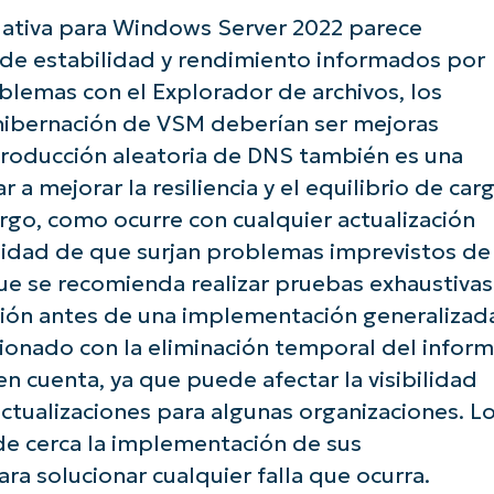
País
ulativa para Windows Server 2022 parece
de estabilidad y rendimiento informados por
Company
oblemas con el Explorador de archivos, los
name*
hibernación de VSM deberían ser mejoras
producción aleatoria de DNS también es una
a mejorar la resiliencia y el equilibrio de car
rgo, como ocurre con cualquier actualización
ilidad de que surjan problemas imprevistos de
ue se recomienda realizar pruebas exhaustivas
ión antes de una implementación generalizad
onado con la eliminación temporal del infor
n cuenta, ya que puede afectar la visibilidad
ctualizaciones para algunas organizaciones. L
e cerca la implementación de sus
ra solucionar cualquier falla que ocurra.