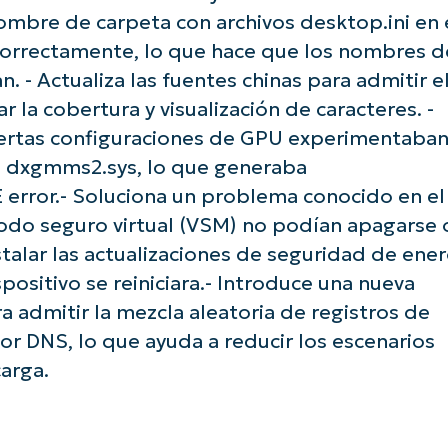
ombre de carpeta con archivos desktop.ini en 
correctamente, lo que hace que los nombres d
 - Actualiza las fuentes chinas para admitir e
la cobertura y visualización de caracteres. -
iertas configuraciones de GPU experimentaba
n dxgmms2.sys, lo que generaba
ror.- Soluciona un problema conocido en el
odo seguro virtual (VSM) no podían apagarse 
e con los análisis de KB basados en IA de N
talar las actualizaciones de seguridad de ene
First
ositivo se reiniciara.- Introduce una nueva
and
last
a admitir la mezcla aleatoria de registros de
name*
or DNS, lo que ayuda a reducir los escenarios
Business
email*
carga.
Phone
number*