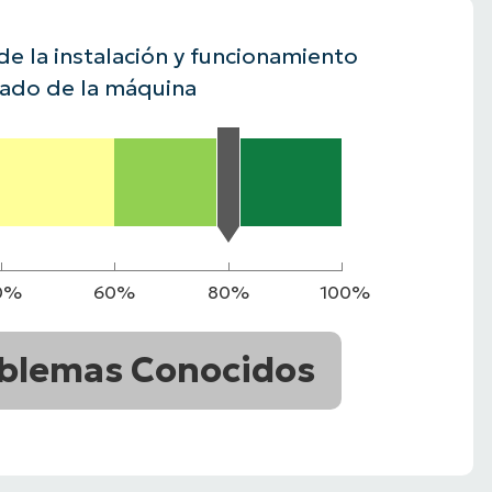
A UNA DEMO
DEMO
A UNA DEMO
RUTA DEL PRODUCTO
de la instalación y funcionamiento
A UNA DEMO
ado de la máquina
0%
60%
80%
100%
blemas Conocidos