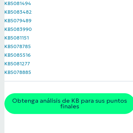
KB5081494
KB5083482
KB5079489
KB5083990
KB5081151
KB5078785
KB5085516
KB5081277
KB5078885
Obtenga análisis de KB para sus puntos
finales