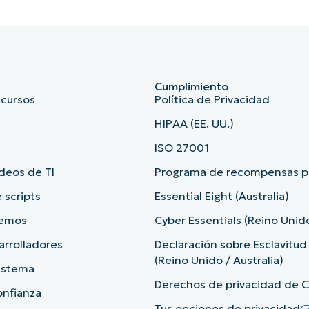
Cumplimiento
ecursos
Política de Privacidad
HIPAA (EE. UU.)
ISO 27001
deos de TI
Programa de recompensas po
 scripts
Essential Eight (Australia)
demos
Cyber Essentials (Reino Unid
arrolladores
Declaración sobre Esclavitu
(Reino Unido / Australia)
sistema
Derechos de privacidad de Ca
onfianza
Tus opciones de privacidad