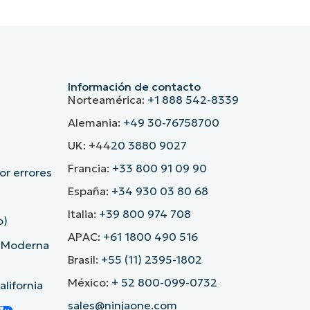
Información de contacto
Norteamérica:
+1 888 542-8339
Alemania:
+49 30-76758700
UK: +44
20 3880 9027
Francia:
+33 800 91 09 90
r errores
España:
+34 930 03 80 68
Italia:
+39 800 974 708
o)
APAC:
+61 1800 490 516
d Moderna
Brasil:
+55 (11) 2395-1802
México:
+ 52 800-099-0732
lifornia
sales@ninjaone.com