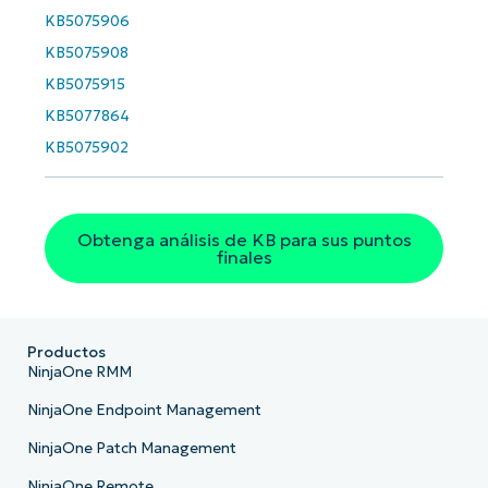
KB5075906
Phone
number*
KB5075908
KB5075915
País
KB5077864
KB5075902
Company
name*
Obtenga análisis de KB para sus puntos
finales
Productos
NinjaOne RMM
NinjaOne Endpoint Management
NinjaOne Patch Management
NinjaOne Remote