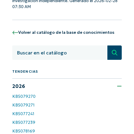
investigación independiente. Generado el 2026-02-28
07:30 AM
Volver al catálogo de la base de conocimientos
Búsqued
TENDENCIAS
2026
¡Empiece con los análisis de KB
KB5079270
basados en IA de NinjaOne!
KB5079271
First
and
KB5077241
last
name*
KB5077239
Business
email*
KB5078169