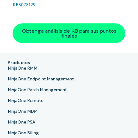
KB5078129
País
Company
Obtenga análisis de KB para sus puntos
name*
finales
Productos
NinjaOne RMM
NinjaOne Endpoint Management
NinjaOne Patch Management
NinjaOne Remote
NinjaOne MDM
NinjaOne PSA
NinjaOne Billing