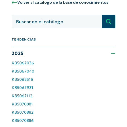
Volver al catálogo de la base de conocimientos
Búsqued
TENDENCIAS
2025
KB5067036
¡Empiece con los análisis de KB
basados en IA de NinjaOne!
KB5067040
First
KB5068516
and
last
name*
KB5067931
KB5067112
Business
email*
KB5070881
KB5070882
Phone
KB5070886
number*