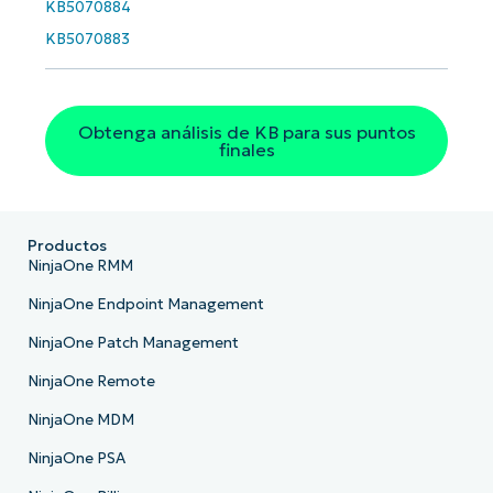
KB5070884
KB5070883
País
Company
name*
Obtenga análisis de KB para sus puntos
finales
Productos
NinjaOne RMM
NinjaOne Endpoint Management
NinjaOne Patch Management
NinjaOne Remote
NinjaOne MDM
NinjaOne PSA