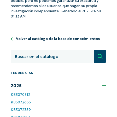
posible, pero no podemos garantizar su exactitud y
recomendamos a los usuarios que hagan su propia
investigación independiente. Generado el 2025-11-30
01:13 AM
Volver al catálogo de la base de conocimientos
Búsqued
TENDENCIAS
2025
¡Empiece con los análisis de KB
basados en IA de NinjaOne!
KB5070312
First
and
KB5072653
last
name*
KB5072359
Business
email*