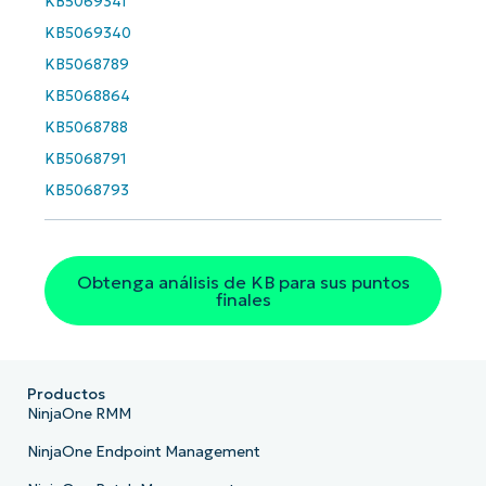
KB5069341
KB5069340
Phone
KB5068789
number*
KB5068864
País
KB5068788
KB5068791
Company
KB5068793
name*
Obtenga análisis de KB para sus puntos
finales
Productos
NinjaOne RMM
NinjaOne Endpoint Management