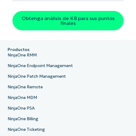
País
Obtenga análisis de KB para sus puntos
Company
finales
name*
Productos
NinjaOne RMM
NinjaOne Endpoint Management
NinjaOne Patch Management
NinjaOne Remote
NinjaOne MDM
NinjaOne PSA
NinjaOne Billing
NinjaOne Ticketing