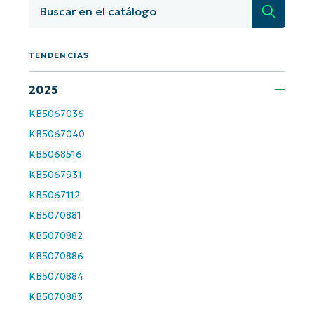
Búsqued
TENDENCIAS
2025
KB5067036
KB5067040
¡Empiece con los análisis de KB
KB5068516
basados en IA de NinjaOne!
First
KB5067931
and
last
name*
KB5067112
KB5070881
Business
email*
KB5070882
KB5070886
Phone
KB5070884
number*
KB5070883