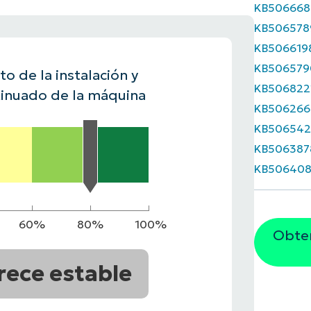
KB506668
A UNA DEMO
KB506578
DEMO
A UNA DEMO
RUTA DEL PRODUCTO
A UNA DEMO
KB506619
KB506579
o de la instalación y
KB506822
inuado de la máquina
KB506266
KB506542
KB506387
KB506408
60%
80%
100%
Obten
rece estable