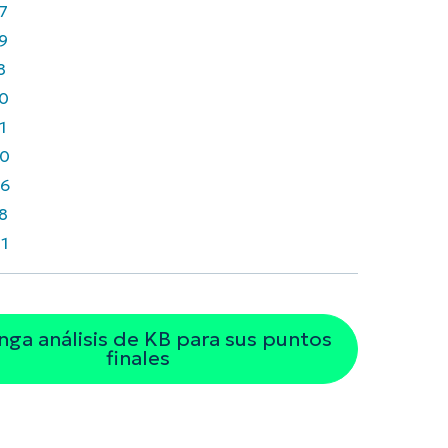
7
9
8
0
1
0
6
8
1
ga análisis de KB para sus puntos
finales