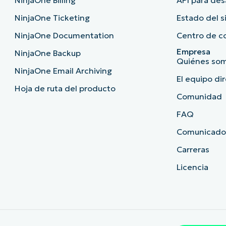
NinjaOne Billing
API para des
NinjaOne Ticketing
Estado del 
NinjaOne Documentation
Centro de c
Empresa
NinjaOne Backup
Quiénes so
NinjaOne Email Archiving
El equipo di
Hoja de ruta del producto
Comunidad
FAQ
Comunicado
Carreras
Licencia