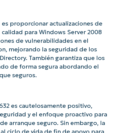
e con los análisis de KB basados en IA de N
 es proporcionar actualizaciones de
First
e calidad para Windows Server 2008
and
last
name*
ciones de vulnerabilidades en el
Business
n, mejorando la seguridad de los
email*
Directory. También garantiza que los
ando de forma segura abordando el
Phone
number*
nque seguros.
País
Company
632 es cautelosamente positivo,
name*
eguridad y el enfoque proactivo para
o de arranque seguro. Sin embargo, la
al ciclo de vida de fin de apoyo para