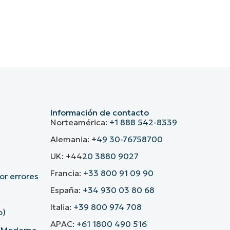
Información de contacto
Norteamérica:
+1 888 542-8339
Alemania:
+49 30-76758700
UK: +44
20 3880 9027
Francia:
+33 800 91 09 90
r errores
España:
+34 930 03 80 68
Italia:
+39 800 974 708
o)
APAC:
+61 1800 490 516