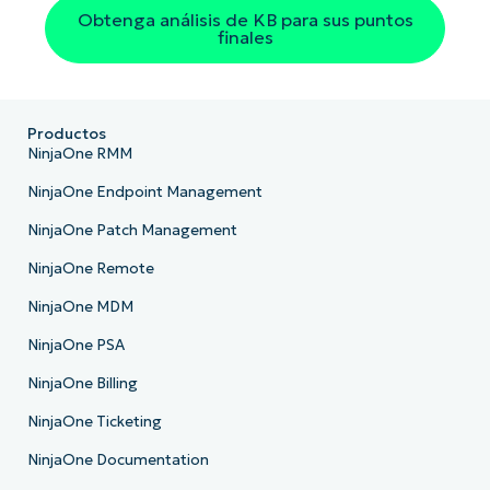
Obtenga análisis de KB para sus puntos
finales
Productos
NinjaOne RMM
NinjaOne Endpoint Management
NinjaOne Patch Management
NinjaOne Remote
NinjaOne MDM
NinjaOne PSA
NinjaOne Billing
NinjaOne Ticketing
NinjaOne Documentation