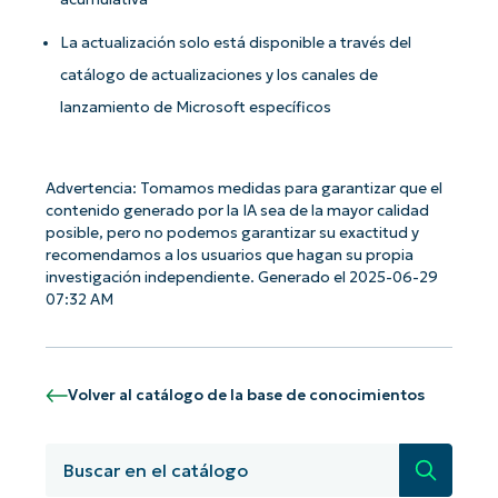
La actualización solo está disponible a través del
catálogo de actualizaciones y los canales de
lanzamiento de Microsoft específicos
Advertencia: Tomamos medidas para garantizar que el
contenido generado por la IA sea de la mayor calidad
¡Empiece con los análisis de KB
posible, pero no podemos garantizar su exactitud y
recomendamos a los usuarios que hagan su propia
basados en IA de NinjaOne!
investigación independiente. Generado el 2025-06-29
First
07:32 AM
and
last
name*
Business
email*
Volver al catálogo de la base de conocimientos
Phone
number*
Búsqued
País